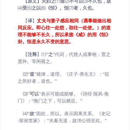
【原文】夫妇之
⑴
道
⑵
不可以
⑶
不久也，故
⑷
受
⑸
之以
⑹
《恒》。恒
⑺
者，久也。
【
译
】
丈夫与妻子感应相同（遇事能做出相
同反应。即心往一处想，劲往一处使。）的道
理不能够不长久，所以承接《咸》的用《恒》
卦。恒是永久不变的意思。
【
注释
】
⑴“
之
”代词，代替人或事物：置之
度外。等闲视之。
⑵“
道
”规律，道理。《庄子·养生主》：“臣
之所好者，道也。”
⑶
“
可以
”表示可能或能够。《诗经·陈风·衡
门》：“衡门之下，可以栖迟。”
⑷
“
故
”
因此，所以。表示因果关系。《史记
·留侯世家》：“夫秦无道，故沛公得至此。”