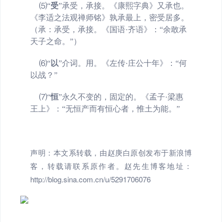
⑸
“
受
”
承受，承接。《康熙字典》又承也。
《李适之法观禅师铭》孰承最上，密受居多。
（承：承受，承接。《国语·齐语》：“余敢承
天子之命。”）
⑹
“
以
”
介词。用。《左传·庄公十年》：“何
以战？”
⑺
“
恒
”
永久不变的，固定的。《孟子·梁惠
王上》：“无恒产而有恒心者，惟土为能。”
声明：本文系转载，由赵庚白原创发布于新浪博
客，转载请联系原作者。赵先生博客地址：
http://blog.sina.com.cn/u/5291706076