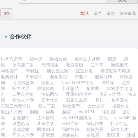
0
条
默认
最早
最热
评分最高
合作伙伴
抖音代运营
招生通
游戏攻略
秦皇岛人才网
周易
易
经
信息流广告
代理招生
教育培训
二手车
游戏推荐
网络推广
PS修图
朋友圈文案
宝宝起名
零基础学习电脑
电商设计
买车咨询
自学教程
产业库
服装服饰
律师咨
询
河北信息网
搜救犬
Chat GPT中文版
语料库
范文
网
招生代理
旅游攻略
工作总结
精雕图
非物质文化遗
产
二手车估价
情侣网名
爱采购代运营
保定人才网
古诗
词
衡水人才网
高考作文
石家庄点痣
养花
名酒回收
石家庄代理记账
戏曲下载
男士发型
女士发型
搜搜作文
唐山人才网
铜雕
词典
围棋
chatGPT
读后感
玄机
派
企业服务
法律咨询
chatGPT国内版
文玩
chatGPT官
网
励志名言
儿童文学
公司注册
AI写作栈
抖音代运
营
游戏攻略
网络知识
品牌营销
商标交易
承德人才
网
邢台人才网
高度酒
沐盛有礼
企算易
聚职讯
沐盛