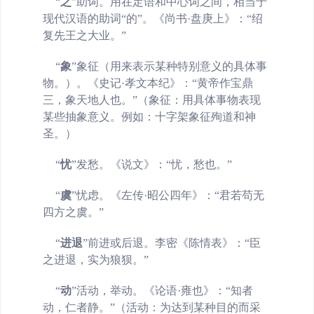
“
之
”
助词。用在定语和中心词之间，相当于
现代汉语的助词“的”。《尚书·盘庚上》：“绍
复先王之大业。”
“
象
”
象征（用来表示某种特别意义的具体事
物。）。《史记·孝文本纪》：“黄帝作宝鼎
三，象天地人也。”（象征：用具体事物表现
某些抽象意义。例如：十字架象征殉道和神
圣。）
“
忧
”
发愁。《说文》：“忧，愁也。”
“
虞
”
忧虑。《左传·昭公四年》：“君若苟无
四方之虞。”
“
进退
”
前进或后退。李密《陈情表》：“臣
之进退，实为狼狈。”
“
动
”活动，举动。《论语·雍也》：“知者
动，仁者静。”（活动：为达到某种目的而采