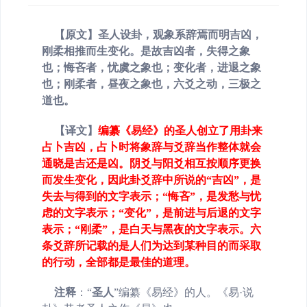
【原文】圣人
设
卦
，观
象系
辞焉
而
明
吉凶，
刚柔
相推
而生变化。是故吉凶者，失得之
象
也；悔吝者，忧
虞
之象也；变化者，进退
之象
也；刚柔者，昼夜之象也，六爻之动
，三
极
之
道
也。
【译文】
编纂《易经》的圣人创立了用卦来
占卜吉凶，占卜时将象辞与爻辞当作整体就会
通晓是吉还是凶。阴爻与阳爻相互
按顺序更换
而发生变化，因此卦爻辞中所说的“吉凶”，是
失去与得到的文字表示；“悔吝”，是发愁与忧
虑的文字表示；“变化”，是前进与后退的文字
表示；“刚柔”，是白天与黑夜的文字表示。六
条爻辞所记载的是人们为达到某种目的而采取
的行动，全部都是最佳的道理。
注释
：
“
圣人
”
编纂《易经》的人。《易·说