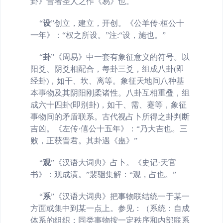
卦》昔者圣人之作《易》也。
“
设
”
创立，建立，开创。《公羊传·桓公十
一年》：“权之所设。”注:“设，施也。”
“
卦
”
《周易》中一套有象征意义的符号。以
阳爻、阴爻相配合，每卦三爻，组成八卦(即
经卦)，如干、坎、离等。象征天地间八种基
本事物及其阴阳刚柔诸性。八卦互相重叠，组
成六十四卦(即别卦)，如干、需、蹇等，象征
事物间的矛盾联系。古代视占卜所得之卦判断
吉凶。《左传·僖公十五年》：“乃大吉也。三
败，正获晋君。其卦遇《蛊》”
“
观
”《汉语大词典》占卜。《史记·天官
书》：观成潢。”裴骃集解：“观，占也。”
“
系
”
《汉语大词典》把事物联结统一于某一
方面或集中到某一点上。参见：（系统：自成
体系的组织；同类事物按一定秩序和内部联系