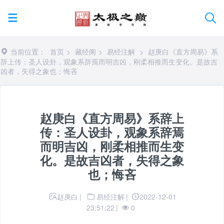
当前位置：
首页
>
藏经阁
>
易经注解
>
赵庚白《直方周易》系
辞上传：圣人设卦，观象系辞焉而明吉凶，刚柔相推而生变化。是故吉
凶者，失得之象也；悔吝
赵庚白《直方周易》系辞上
传：圣人设卦，观象系辞焉
而明吉凶，刚柔相推而生变
化。是故吉凶者，失得之象
也；悔吝
赵庚白
|
易经注解
|
2022-12-01
23:51:22
|
0