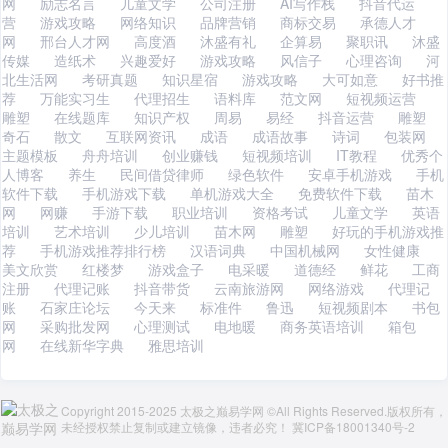
网
励志名言
儿童文学
公司注册
AI写作栈
抖音代运
营
游戏攻略
网络知识
品牌营销
商标交易
承德人才
网
邢台人才网
高度酒
沐盛有礼
企算易
聚职讯
沐盛
传媒
造纸术
兴趣爱好
游戏攻略
风信子
心理咨询
河
北生活网
考研真题
知识星宿
游戏攻略
大可如意
好书推
荐
万能实习生
代理招生
语料库
范文网
短视频运营
雕塑
在线题库
知识产权
周易
易经
抖音运营
雕塑
奇石
散文
互联网资讯
成语
成语故事
诗词
包装网
主题模板
舟舟培训
创业赚钱
短视频培训
IT教程
优秀个
人博客
养生
民间借贷律师
绿色软件
安卓手机游戏
手机
软件下载
手机游戏下载
单机游戏大全
免费软件下载
苗木
网
网赚
手游下载
职业培训
资格考试
儿童文学
英语
培训
艺术培训
少儿培训
苗木网
雕塑
好玩的手机游戏推
荐
手机游戏推荐排行榜
汉语词典
中国机械网
女性健康
美文欣赏
红楼梦
游戏盒子
电采暖
道德经
鲜花
工商
注册
代理记账
抖音带货
云南旅游网
网络游戏
代理记
账
石家庄论坛
今天来
标准件
鲁迅
短视频剧本
书包
网
采购批发网
心理测试
电地暖
商务英语培训
箱包
网
在线新华字典
雅思培训
Copyright 2015-2025 太极之巅易学网 ©All Rights Reserved.版权所有，
未经授权禁止复制或建立镜像，违者必究！
冀ICP备18001340号-2