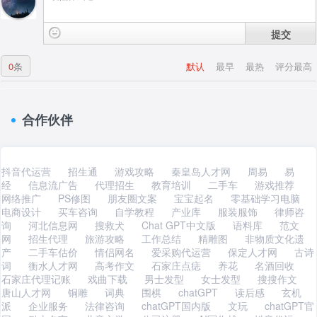
提交
0
条
默认
最早
最热
评分最高
合作伙伴
抖音代运营
招生通
游戏攻略
秦皇岛人才网
周易
易
经
信息流广告
代理招生
教育培训
二手车
游戏推荐
网络推广
PS修图
朋友圈文案
宝宝起名
零基础学习电脑
电商设计
买车咨询
自学教程
产业库
服装服饰
律师咨
询
河北信息网
搜救犬
Chat GPT中文版
语料库
范文
网
招生代理
旅游攻略
工作总结
精雕图
非物质文化遗
产
二手车估价
情侣网名
爱采购代运营
保定人才网
古诗
词
衡水人才网
高考作文
石家庄点痣
养花
名酒回收
石家庄代理记账
戏曲下载
男士发型
女士发型
搜搜作文
唐山人才网
铜雕
词典
围棋
chatGPT
读后感
玄机
派
企业服务
法律咨询
chatGPT国内版
文玩
chatGPT官