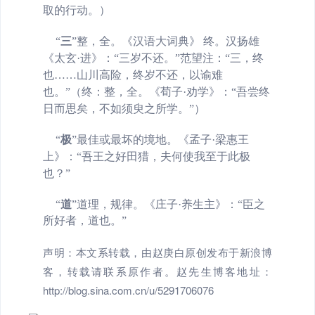
取的行动。）
“
三
”
整，全。《汉语大词典》 终。汉扬雄
《太玄·进》：“三岁不还。”范望注：“三，终
也……山川高险，终岁不还，以谕难
也。”（终：整，全。《荀子·劝学》：“吾尝终
日而思矣，不如须臾之所学。”）
“
极
”最佳或最坏的境地。《孟子·梁惠王
上》：“吾王之好田猎，夫何使我至于此极
也？”
“
道
”道理，规律。《庄子·养生主》：“臣之
所好者，道也。”
声明：本文系转载，由赵庚白原创发布于新浪博
客，转载请联系原作者。赵先生博客地址：
http://blog.sina.com.cn/u/5291706076