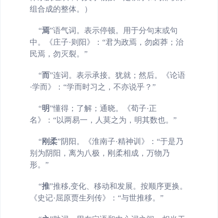
组合成的整体。）
“
焉
”语气词。表示停顿。用于分句末或句
中。《庄子·则阳》：“君为政焉，勿卤莽；治
民焉，勿灭裂。”
“
而
”连词。表示承接。犹就；然后。《论语
·学而》：“学而时习之，不亦说乎？”
“
明
”懂得；了解；通晓。《荀子·正
名》：“以两易一，人莫之为，明其数也。”
“
刚柔
”
阴阳。《淮南子·精神训》：“于是乃
别为阴阳，离为八极，刚柔相成，万物乃
形。”
“
推
”
推移,变化、移动和发展。按顺序更换。
《史记·屈原贾生列传》：“与世推移。”