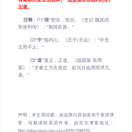
正道。
注释
：
⑴
“
得
”
契合，投合。《史记·魏其武
安侯列传》：“相得欢甚。”
⑵
“
中
”
指内心。《庄子•天运》：“中无
主而不止。”
⑶
“
道
”
道义，正道。《战国策·东周
策》：“夫秦之为无道也，欲兴兵临周而求九
鼎。”
声明：本文系转载，由赵庚白原创发布于新浪博
客，转载请联系原作者。赵先生博客地址：
http://blog.sina.com.cn/u/5291706076