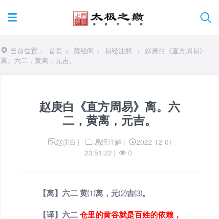
当前位置：
首页
>
藏经阁
>
易经注解
>
赵庚白《直方周易》
离。六二，黄离，元吉。
赵庚白《直方周易》离。六
二，黄离，元吉。
赵庚白
|
易经注解
|
2022-12-01
23:51:22
|
0
【离】六二 黄
⑴
离，元
⑵
吉
⑶
。
【译】六二
仓里的黄谷就是百姓的依赖，