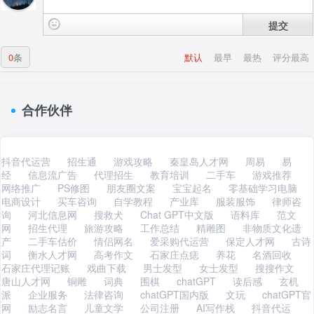
提交
0
条
默认
最早
最热
评分最高
合作伙伴
抖音代运营
招生通
游戏攻略
秦皇岛人才网
周易
易
经
信息流广告
代理招生
教育培训
二手车
游戏推荐
网络推广
PS修图
朋友圈文案
宝宝起名
零基础学习电脑
电商设计
买车咨询
自学教程
产业库
服装服饰
律师咨
询
河北信息网
搜救犬
Chat GPT中文版
语料库
范文
网
招生代理
旅游攻略
工作总结
精雕图
非物质文化遗
产
二手车估价
情侣网名
爱采购代运营
保定人才网
古诗
词
衡水人才网
高考作文
石家庄点痣
养花
名酒回收
石家庄代理记账
戏曲下载
男士发型
女士发型
搜搜作文
唐山人才网
铜雕
词典
围棋
chatGPT
读后感
玄机
派
企业服务
法律咨询
chatGPT国内版
文玩
chatGPT官
网
励志名言
儿童文学
公司注册
AI写作栈
抖音代运