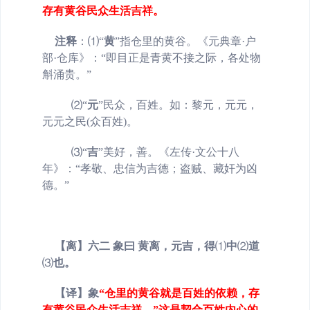
存有黄谷民众生活吉祥。
注释
：
⑴
“
黄
”
指仓里的黄谷。《元典章·户
部·仓库》：“即目正是青黄不接之际，各处物
斛涌贵。”
⑵
“
元
”
民众，百姓。如：黎元，元元，
元元之民(众百姓)。
⑶
“
吉
”
美好，善。《左传·文公十八
年》：“孝敬、忠信为吉德；盗贼、藏奸为凶
德。”
【离】六二 象曰 黄离，元吉，得
⑴
中
⑵
道
⑶
也。
【译】象
“
仓里的黄谷就是百姓的依赖，存
有黄谷民众生活吉祥。”这是契合百姓内心的