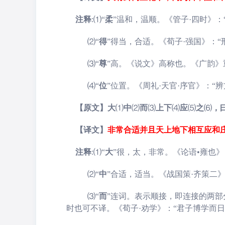
注释
:
⑴
“
柔
”
温和，温顺。《管子·四时》：
⑵
“
得
”
得当，合适。《荀子·强国》：“
⑶
“
尊
”
高。《说文》高称也。《广韵》
⑷
“
位
”
位置。《周礼·天官·序官》：“辨
【原文】大
⑴
中
⑵
而
⑶
上下
⑷
应
⑸
之
⑹
，
【译文】
非常合适并且天上地下相互应和
注释
:
⑴
“
大
”
很，太，非常。《论语•雍也》
⑵
“
中
”
合适，适当。《战国策·齐策二》
⑶
“
而
”
连词。表示顺接，即连接的两部
时也可不译。《荀子·劝学》：“君子博学而日