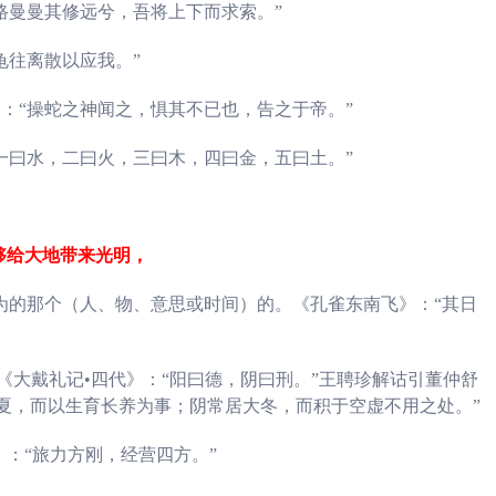
路曼曼其修远兮，吾将上下而求索。”
龟往离散以应我。”
：“操蛇之神闻之，惧其不已也，告之于帝。”
：一曰水，二曰火，三曰木，四曰金，五曰土。”
，
够给大地带来光明，
为的那个（人、物、意思或时间）的。《孔雀东南飞》：“其日
《大戴礼记•四代》：“阳曰德，阴曰刑。”王聘珍解诂引董仲舒
夏，而以生育长养为事；阴常居大冬，而积于空虚不用之处。”
》：“旅力方刚，经营四方。”