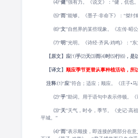
⑷
“
健
”
强有力。《说文》：“健，伉也。
⑸
“
而
”
能够。《墨子·非命下》：“桀纣
⑹
“
文
”
自然界的某些现象。《左传·昭公
⑺“
明
”光明。《诗经·齐风·鸡鸣》：“东
【原文】应
⑴
乎
⑵
天
⑶
而
⑷
时
⑸
行
⑹
，是
【译文】
顺应季节更替从事种植活动，所
注释
:
⑴
“
应
”
符合；适应；顺应。《庄子•马
⑵
“
乎
”
助词。用于语句中表示停顿。《论
⑶
“
天
”
天气，时令，季节。《史记·高
平城。”
⑷
“
而
”
表示顺接，即连接的两部分在意