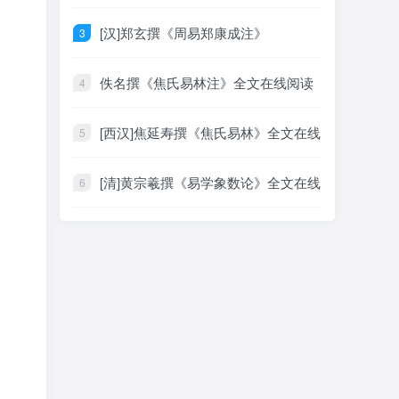
阅读
[汉]郑玄撰《周易郑康成注》
佚名撰《焦氏易林注》全文在线阅读
[西汉]焦延寿撰《焦氏易林》全文在线
阅读
[清]黄宗羲撰《易学象数论》全文在线
阅读