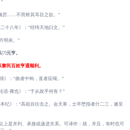
”
幽厉……不而矫其耳目之欲。”
二十八年》：“经纬天地曰文。”
方明矣。”
以
⑺
元亨。
以黎民百姓亨通顺利。
蹄》：“曲者中钩，直者应绳。”
语·雍也》：“于从政乎何有？”
祖本纪》：“高祖自往击之。会天寒，士卒堕指者什二三，遂至
义上是并列、承接或递进关系。可译作：就，并且，有时也可