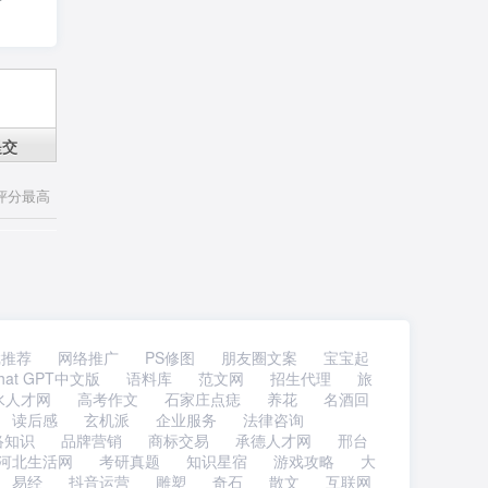
提交
评分最高
戏推荐
网络推广
PS修图
朋友圈文案
宝宝起
hat GPT中文版
语料库
范文网
招生代理
旅
水人才网
高考作文
石家庄点痣
养花
名酒回
读后感
玄机派
企业服务
法律咨询
络知识
品牌营销
商标交易
承德人才网
邢台
河北生活网
考研真题
知识星宿
游戏攻略
大
易经
抖音运营
雕塑
奇石
散文
互联网