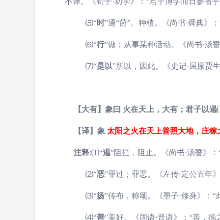
不译。《荀子·劝学》：“君子博学而日参省乎
⑸
“
时
”
通“莳”。种植。《尚书·舜典》
⑹
“
行
”
做；从事某种活动。《尚书·汤
⑺“
是以
”所以，因此。《史记·屈原贾生
【大有】象曰 火在天上，大有；君子以遏
【译】象
太阳之火在天上普照大地，庄稼
注释
:
⑴
“
遏
”
阻拦，阻止。《尚书·汤誓》：
⑵
“
恶
”
罪过；罪恶。《左传·定公五年》
⑶
“
扬
”
传布，称颂。《墨子·修身》：“
⑷
“
善
”
美好。《国语·晋语》：“善，德