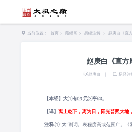
当前位置：
首页
>
藏经阁
>
易经注解
>
赵庚白《直
赵庚白《直方
赵庚白
|
易经注
【本经】大
⑴
有
⑵
元
⑶
亨
⑷
。
【译】
离上乾下，离为日，阳光普照大地
注释
:
⑴
“
大
”
副词。表程度高或范围广。《孟