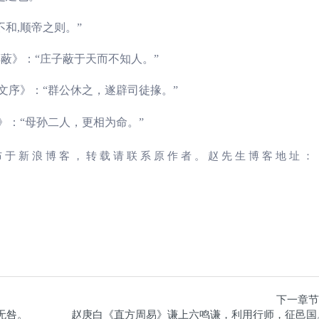
不和,顺帝之则。”
蔽》：“庄子蔽于天而不知人。”
文序》：“群公休之，遂辟司徒掾。”
》：“母孙二人，更相为命。”
布于新浪博客，转载请联系原作者。赵先生博客地址：
下一章节
无咎。
赵庚白《直方周易》谦上六鸣谦，利用行师，征邑国