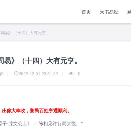
首页
天书易经
方周易》（十四）大有元亨。
周易》（十四）大有元亨。
解
|
2022-12-01 23:51:22
|
0
，庄稼大丰收，黎民百姓亨通顺利。
子·滕文公上》：“陈相见许行而大悦。”