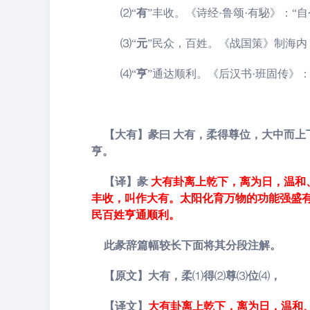
⑵
“
有
”
丰收。《诗经·鲁颂·有駜》：“
⑶
“
元
”
民众，百姓。《战国策》制海内
⑷
“
亨
”
通达顺利。《后汉书·班固传》：
【大有】彖曰 大有，柔得尊位，大中而
亨。
【译】彖
大有卦离上乾下，离为日，温和
丰收，叫作大有。太阳
化育万物的功能强盛
民百姓亨通顺利。
此彖辞篇幅较长下面将其分段注解。
【原文】大有，柔
⑴
得
⑵
尊
⑶
位
⑷
，
【译文】
大有卦离上乾下，离为日，温和