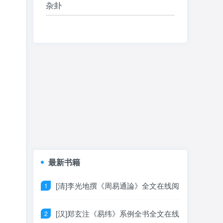
杂卦
最新书籍
[清]李光地撰《周易通論》全文在线阅
读
[汉]郑玄注《易纬》系例全书全文在线