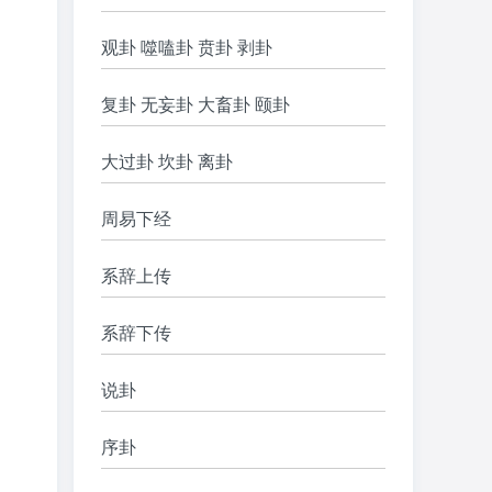
观卦 噬嗑卦 贲卦 剥卦
复卦 无妄卦 大畜卦 颐卦
大过卦 坎卦 离卦
周易下经
系辞上传
系辞下传
说卦
序卦