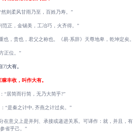
“然则柔风甘雨乃至，百姓乃寿。”
刑范正，金锡美，工冶巧，火齐得。”
重也，贵也，君父之称也。《易·系辞》天尊地卑，乾坤定矣。
方正位。”
曰
⑺
大有。
庄稼丰收，叫作大有。
：“居简而行简，无乃大简乎?”
：“是秦之计中,
齐燕之计过矣。”
分在意义上是并列、承接或递进关系。可译作：就，并且，有
参省乎己。”