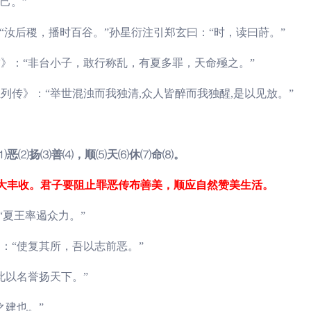
己。”
：“汝后稷，播时百谷。”孙星衍注引郑玄曰：“时，读曰莳。”
誓》：“非台小子，敢行称乱，有夏多罪，天命殛之。”
列传》：“举世混浊而我独清,众人皆醉而我独醒,是以见放。”
⑴
恶
⑵
扬
⑶
善
⑷
，顺
⑸
天
⑹
休
⑺
命
⑻
。
大丰收。君子要阻止罪恶传布善美，顺应自然赞美生活。
“夏王率遏众力。”
：“使复其所，吾以志前恶。”
此以名誉扬天下。”
之建也。”