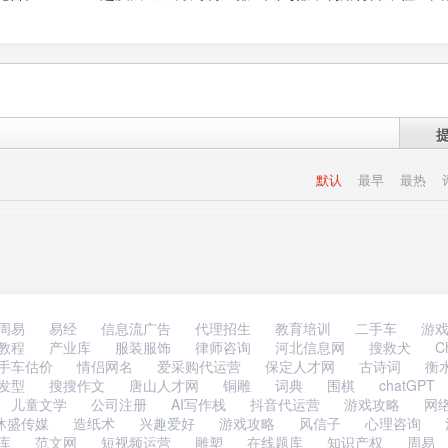
默认
最早
最热
周易
易经
信息流广告
代理招生
教育培训
二手车
游
教程
产业库
服装服饰
律师咨询
河北信息网
搜救犬
C
手车估价
情侣网名
爱采购代运营
保定人才网
古诗词
衡
发型
搜搜作文
唐山人才网
铜雕
词典
围棋
chatGPT
儿童文学
公司注册
AI写作栈
抖音代运营
游戏攻略
网
沐盛传媒
造纸术
兴趣爱好
游戏攻略
风信子
心理咨询
库
范文网
短视频运营
雕塑
在线题库
知识产权
周易