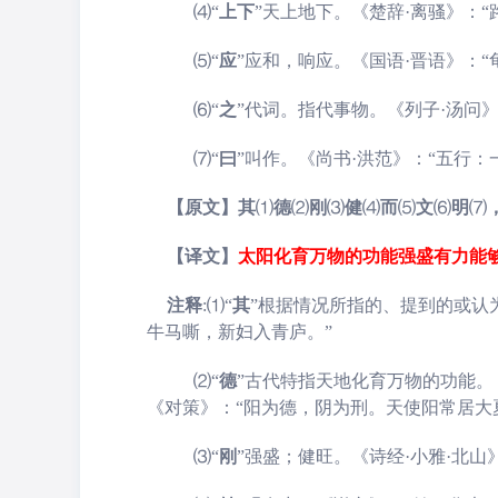
⑷
“
上下
”
天上地下。《楚辞·离骚》：“
⑸
“
应
”
应和，响应。《国语·晋语》：“
⑹
“
之
”
代词。指代事物。《列子·汤问》
⑺“
曰
”叫作。《尚书·洪范》：“五行
【原文】其
⑴
德
⑵
刚
⑶
健
⑷
而
⑸
文
⑹
明
⑺
【译文】
太阳
化育万物的功能强盛有力能
注释
:
⑴“
其
”
根据情况所指的、提到的或认
牛马嘶，新妇入青庐。”
⑵
“
德
”
古代特指天地化育万物的功能。
《对策》：“阳为德，阴为刑。天使阳常居大
⑶
“
刚
”
强盛；健旺。《诗经·小雅·北山