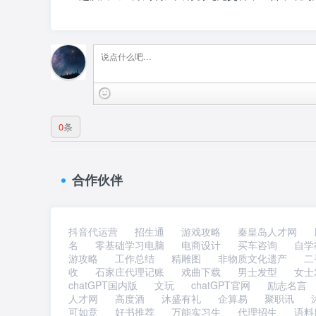
0
条
合作伙伴
抖音代运营
招生通
游戏攻略
秦皇岛人才网
名
零基础学习电脑
电商设计
买车咨询
自学
游攻略
工作总结
精雕图
非物质文化遗产
二
收
石家庄代理记账
戏曲下载
男士发型
女士
chatGPT国内版
文玩
chatGPT官网
励志名言
人才网
高度酒
沐盛有礼
企算易
聚职讯
可如意
好书推荐
万能实习生
代理招生
语料