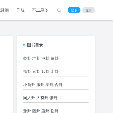
藏经阁
导航
不二易传
登录
注册
图书目录
乾卦 坤卦 屯卦 蒙卦
需卦 讼卦 师卦 比卦
小畜卦 履卦 泰卦 否卦
同人卦 大有卦 谦卦
豫卦 随卦 蛊卦 临卦