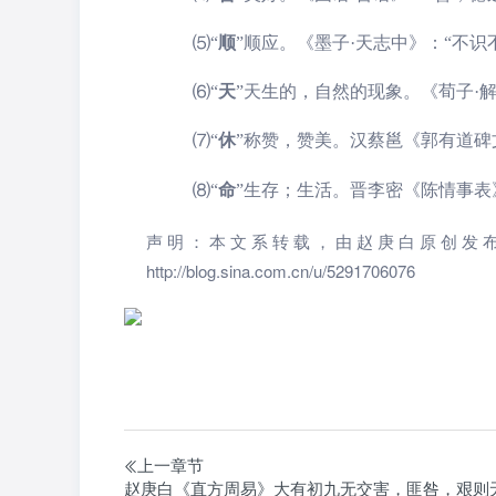
⑸
“
顺
”
顺应。《墨子·天志中》：“不识
⑹
“
天
”
天生的，自然的现象。《荀子·解
⑺
“
休
”
称赞，赞美。汉蔡邕《郭有道碑
⑻
“
命
”生存；生活。晋李密《陈情事表
声明：本文系转载，由赵庚白原创发
http://blog.sina.com.cn/u/5291706076
上一章节
赵庚白《直方周易》大有初九无交害，匪咎，艰则