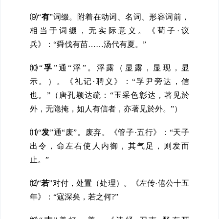
⑼“
有
”词缀。
附着在动词、名词、形容词前，
相当于词缀，无实际意义
。
《荀子·议
兵》：“舜伐有苗……汤代有夏。”
⑽
“
孚
”
通“浮”。浮露（显露，显现，显
示。）。《礼记·聘义》：“孚尹旁达，信
也。”（唐孔颖达疏：“玉采色彰达，著见於
外，无隐掩，如人有信者，亦著见於外。”）
⑾
“
发
”通“废”。废弃。《管子·五行》：“天子
出令，命左右使人内御，其气足，则发而
止。”
⑿
“
若
”对付，处置（处理）。《左传·僖公十五
年》：“寇深矣，若之何
?”