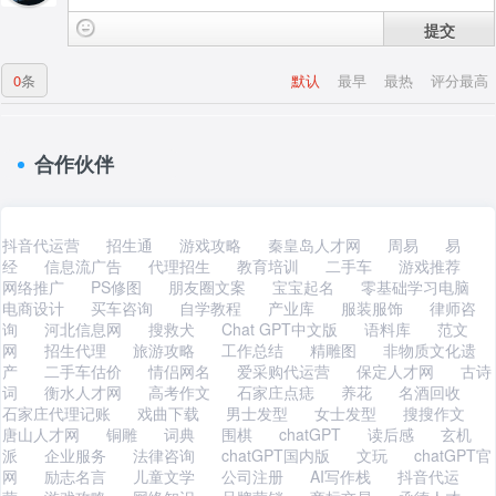
提交
0
条
默认
最早
最热
评分最高
合作伙伴
抖音代运营
招生通
游戏攻略
秦皇岛人才网
周易
易
经
信息流广告
代理招生
教育培训
二手车
游戏推荐
网络推广
PS修图
朋友圈文案
宝宝起名
零基础学习电脑
电商设计
买车咨询
自学教程
产业库
服装服饰
律师咨
询
河北信息网
搜救犬
Chat GPT中文版
语料库
范文
网
招生代理
旅游攻略
工作总结
精雕图
非物质文化遗
产
二手车估价
情侣网名
爱采购代运营
保定人才网
古诗
词
衡水人才网
高考作文
石家庄点痣
养花
名酒回收
石家庄代理记账
戏曲下载
男士发型
女士发型
搜搜作文
唐山人才网
铜雕
词典
围棋
chatGPT
读后感
玄机
派
企业服务
法律咨询
chatGPT国内版
文玩
chatGPT官
网
励志名言
儿童文学
公司注册
AI写作栈
抖音代运