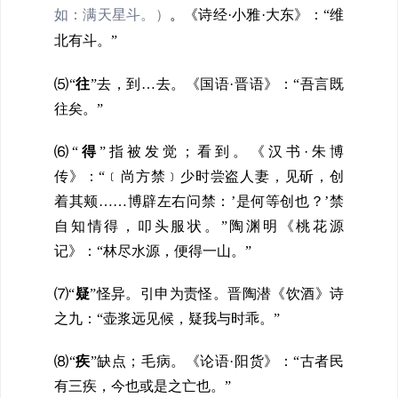
如：满天星斗。）
。《诗经·小雅·大东》：“维
北有斗。”
⑸
“
往
”去，到…去。《国语·晋语》：“吾言既
往矣。”
⑹
“
得
”指被发觉；看到。《汉书·朱博
传》：“﹝尚方禁﹞少时尝盗人妻，见斫，创
着其颊……博辟左右问禁：’是何等创也？’禁
自知情得，叩头服状。”陶渊明《桃花源
记》：“林尽水源，便得一山。”
⑺
“
疑
”怪异。引申为责怪。晋陶潜《饮酒》诗
之九：“壶浆远见候，疑我与时乖。”
⑻
“
疾
”缺点；毛病。《论语·阳货》：“古者民
有三疾，今也或是之亡也。”