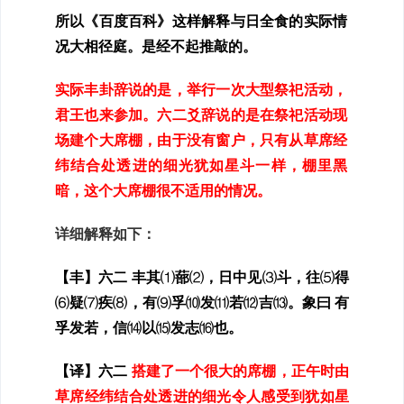
所以
《百度百科》
这样解释与日全食的实际情
况大相径庭。是经不起推敲的。
实际丰卦辞说的是，举行一次大型祭祀活动，
君王也来参加。六二爻辞说的是在祭祀活动现
场建个大席棚，由于没有窗户，只有从草席经
纬结合处透进的细光犹如星斗一样，棚里黑
暗，这个大席棚很不适用的情况。
详细解释如下：
【丰】六二 丰其
⑴
蔀
⑵
，日中见
⑶
斗，往
⑸
得
⑹
疑
⑺
疾
⑻
，有
⑼
孚
⑽
发
⑾
若
⑿
吉
⒀
。象曰 有
孚发若，信
⒁
以
⒂
发志
⒃
也。
【译】六二
搭建了一个很大的席棚，正午时由
草席经纬结合处透进的细光令人感受到犹如星