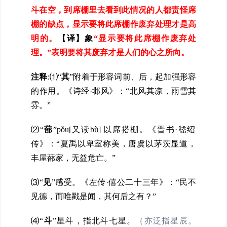
斗在空，到席棚里去看到此情况的人都责怪席
棚的缺点，显示要将此席棚作废弃处理才是高
明的。
【译】象
“显示要将此席棚作废弃处
理。”表明要将其废弃才是人们的心之所向。
注释
:
⑴
“
其
”
附着于形容词前、后，起加强形容
的作用。《诗经·邶风》：“北风其凉，雨雪其
雰。”
⑵
“
蔀
”
pǒ
u[又读
bù
]
以席搭棚。《晋书·嵇绍
传》：“夏禹以卑室称美，唐虞以茅茨显道，
丰屋蔀家，无益危亡。”
⑶
“
见
”感受。《左传·僖公二十三年》：“民不
见德，而唯戳是闻，其何后之有？”
⑷
“
斗
”星斗，指北斗七星
。
（亦泛指星辰。