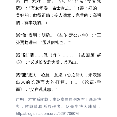
⒀“
吉
”
美好，善。《诗经·召南·野有死
麋》：“有女怀春，吉士诱之。”（善：好的，
美好的；做得正确；令人满意，完善的；高明
的，有本领的。）
⒁
“
信
”表明；明确。《左传·定公八年》：“王
孙贾趋进曰：’盟以信礼也。’”
⒂
“
以
”
要……做（作）……。《战国策·赵
策》：“必以长
安君为质，兵乃出。
⒃
“
志
”志向，心意，意愿
（心之所向，未表露
出来的长远而大的打算。）
。《论语·学
而》：“父在观其志。”​
声明：本文系转载，由赵庚白原创发布于新浪博
客，转载请联系原作者。赵先生博客地址：
http://blog.sina.com.cn/u/5291706076