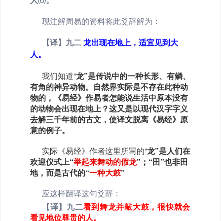
人
⑹
。
现注解周易的资料将此爻辞解为：
【译】九二
龙出现在地上，适宜见到大
人。
我们知道“
龙
”是传说中的一种长形、有鳞、
有角的神异动物。自然界实际是不存在此种动
物的，《易经》作易者怎能说生活中原本没有
的动物会出现在地上？这又是以现代汉字字义
去解三千年前的古文，使译文脱离《易经》原
意的例子。
实际《易经》作者这里所写的“
龙
”是人们在
欢迎仪式上“
举起来舞动的假龙
”；“
田
”也非田
地，而是古代的“
一种大鼓
”
应这样翻译这句爻辞：
【译】九二
看到舞龙并敲大鼓，很快就会
看见地位尊贵的人。