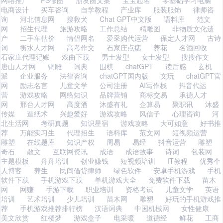
网络推广
PS修图
朋友圈文案
宝宝起名
零基础学习电脑
电商设计
买车咨询
自学教程
产业库
服装服饰
律师咨
询
河北信息网
搜救犬
Chat GPT中文版
语料库
范文
网
招生代理
旅游攻略
工作总结
精雕图
非物质文化遗
产
二手车估价
情侣网名
爱采购代运营
保定人才网
古诗
词
衡水人才网
高考作文
石家庄点痣
养花
名酒回收
石家庄代理记账
戏曲下载
男士发型
女士发型
搜搜作文
唐山人才网
铜雕
词典
围棋
chatGPT
读后感
玄机
派
企业服务
法律咨询
chatGPT国内版
文玩
chatGPT官
网
励志名言
儿童文学
公司注册
AI写作栈
抖音代运
营
游戏攻略
网络知识
品牌营销
商标交易
承德人才
网
邢台人才网
高度酒
沐盛有礼
企算易
聚职讯
沐盛
传媒
造纸术
兴趣爱好
游戏攻略
风信子
心理咨询
河
北生活网
考研真题
知识星宿
游戏攻略
大可如意
好书推
荐
万能实习生
代理招生
语料库
范文网
短视频运营
雕塑
在线题库
知识产权
周易
易经
抖音运营
雕塑
奇石
散文
互联网资讯
成语
成语故事
诗词
包装网
主题模板
舟舟培训
创业赚钱
短视频培训
IT教程
优秀个
人博客
养生
民间借贷律师
绿色软件
安卓手机游戏
手机
软件下载
手机游戏下载
单机游戏大全
免费软件下载
苗木
网
网赚
手游下载
职业培训
资格考试
儿童文学
英语
培训
艺术培训
少儿培训
苗木网
雕塑
好玩的手机游戏推
荐
手机游戏推荐排行榜
汉语词典
中国机械网
女性健康
美文欣赏
红楼梦
游戏盒子
电采暖
道德经
鲜花
工商