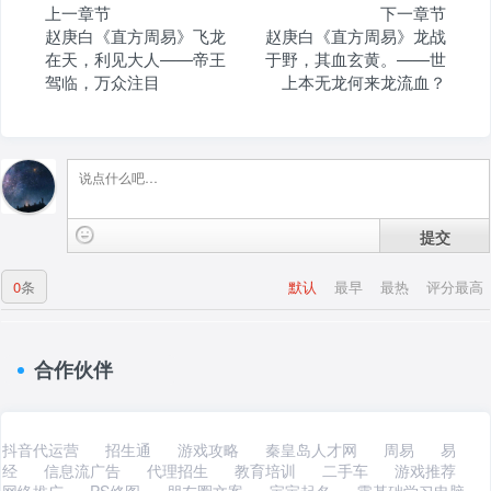
上一章节
下一章节
赵庚白《直方周易》飞龙
赵庚白《直方周易》龙战
在天，利见大人——帝王
于野，其血玄黄。——世
驾临，万众注目
上本无龙何来龙流血？
提交
0
条
默认
最早
最热
评分最高
合作伙伴
抖音代运营
招生通
游戏攻略
秦皇岛人才网
周易
易
经
信息流广告
代理招生
教育培训
二手车
游戏推荐