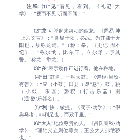
注释:
⑴
“
见
”
看见，看到。《礼记·大
学》：“视而不见,听而不闻。”
⑵
“
龙
”
可举起来舞动的假龙。《周易·坤
·上六文言》：“
阴疑于阳，必战。为其嫌于无
阳也，故称龙焉。”（称：举。《史记·周本
纪》：“称尔戈，比尔干，立尔矛，予其
誓。”称龙：举龙。）
⑶
“
在
”
表示动作正进行着。他在种地。
⑷
“
田
”
鼓名。一种大鼓。《诗经·周颂·
有瞽》：“应（小鼓）田县（即“悬”）鼓，鞉
（小鼓，乐器）磬柷（打击乐器）圉
（通‘敔’乐器名）。”
⑸
“
利
”
快，敏捷。《荀子·劝学》：“假
舆马者，非利足也，而致千里。”
⑹
“
大人
”
地位尊贵的人。《吕氏春秋·劝
学》：“理胜义立则位尊矣，王公大人弗敢骄
也。”