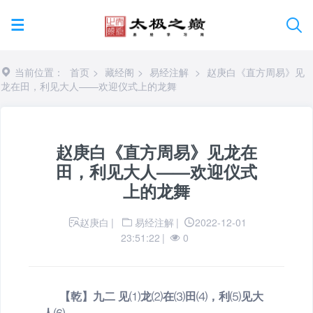
当前位置：
首页
>
藏经阁
>
易经注解
>
赵庚白《直方周易》见
龙在田，利见大人——欢迎仪式上的龙舞
赵庚白《直方周易》见龙在
田，利见大人——欢迎仪式
上的龙舞
赵庚白
|
易经注解
|
2022-12-01
23:51:22
|
0
【乾】九二
见
⑴
龙
⑵
在
⑶
田
⑷
，利
⑸
见大