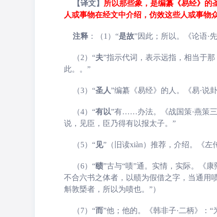
【译文】
所以那些象，是编纂《易经》的
人或事物在经文中介绍，仿效这些人或事物
注释
：（1）“
是故
”因此；所以。《论语·
（2）“
夫
”指示代词，表示远指，相当于那
此。。”
（3）“
圣人
”编纂《易经》的人。《易·说
（4）“
有以
”有……办法。《战国策·燕策
说，见臣，臣乃得有以报太子。”
（5）“
见
”（旧读xiàn）推荐，介绍。《
（6）“
赜
”古与“啧”通。实情，实际。《
不合六书之体者，以赜为假借之字，当通用啧
斛敦槩者，所以为啧也。”）
（7）“
而
”他；他的。《韩非子·二柄》：