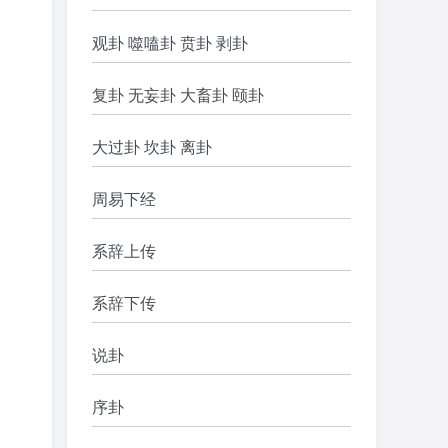
观卦 噬嗑卦 贲卦 剥卦
复卦 无妄卦 大畜卦 颐卦
大过卦 坎卦 离卦
周易下经
系辞上传
系辞下传
说卦
序卦