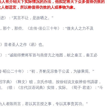
圣人有介绍天下实际情况的办法，他拟定将天下众多值得仿效的
众人都适宜，所以称值得仿效的人或事物为象。
先进》：“其言不让，是故哂之。”
，那个，那些。
《左传·僖公三十年》：“微夫人之力不及
卦》昔者圣人之作《易》也。
三》：“诚能得樊将军首与燕督亢之地图，献之秦王，秦王必
左传·昭公二十年》：“初，齐豹见宗鲁于公孟，为骖乘焉。”
康熙字典》《释文》赜，京氏作啧。按徐铉说文叙辨俗书譌谬，
。（啧：《古代汉语词典》实情，实际。《荀子·君道》：“斗
“为人者陈而言，君以其言授之事，专以其事责其功。”