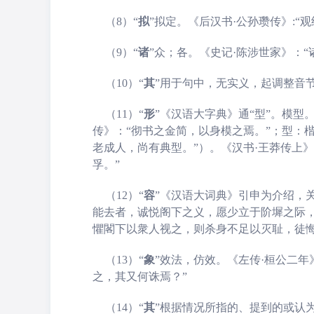
（8）“
拟
”拟定。《后汉书·公孙瓒传》:“
（9）“
诸
”
众；各。《史记·陈涉世家》：“
（10）“
其
”用于句中，无实义，起调整音节
（11）“
形
”
《汉语大字典》通“型”。模型
传》：“彻书之金简，以身模之焉。”；型：楷
老成人，尚有典型。”）。《汉书·王莽传上》
孚。”
（12）“
容
”《汉语大词典》引申为介绍，关
能去者，诚悦阁下之义，愿少立于阶墀之际
懼閣下以衆人视之，则杀身不足以灭耻，徒悔恨
（13）“
象
”
效法，仿效。《左传·桓公二年
之，其又何诛焉？”
（14）“
其
”
根据情况所指的、提到的或认