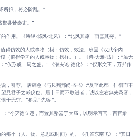
观绍所拟，将必阶乱。”
诸郡县苦秦吏。”
的作用。《诗经·邶风·北风》：“北风其凉，雨雪其雱。”
。值得仿效的人或事物（模：仿效，效法。班固《汉武帝内
模（值得学习的人或事物；榜样。）。《诗·大雅·荡》：“虽无
：“仪形虞、周之盛。”
《潜夫论·德化》：“仪形文王，万邦作
说，引荐。 唐韩愈《与凤翔邢尚书书》:“及至此都，徘徊而不
，望見君子之威仪也。居十日而不敢进者，诚以左右無先爲容，
于无穷。”参见“ 先容 ”。
》：“今灭德立违，而置其赂器于大庙，以明示百官，百官象
为的那个（人、物、意思或时间）的。《孔雀东南飞》：“其日