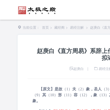
当前位置：
首页
>
藏经阁
>
易经注解
>
赵庚白《直
赵庚白《直方周易》系辞上
拟
赵庚白
|
易经注
【原文】是故
（1）
夫
（2）
象，圣人
（3
（9）
其
（10）
形
（11）
容
（12）
，象
（13）
象。