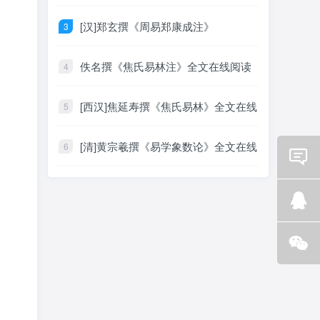
阅读
[汉]郑玄撰《周易郑康成注》
佚名撰《焦氏易林注》全文在线阅读
[西汉]焦延寿撰《焦氏易林》全文在线
阅读
[清]黄宗羲撰《易学象数论》全文在线
阅读
Email
咨询
Q Q
咨询
微信
咨询