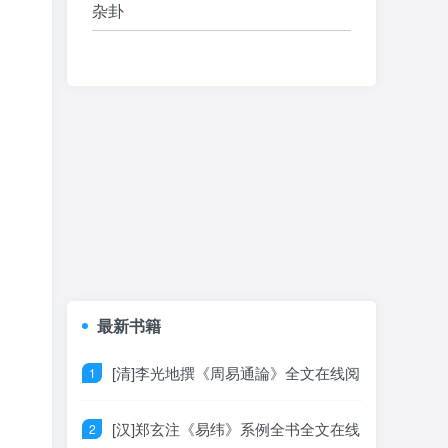
杂卦
最新书籍
[清]李光地撰《周易通論》全文在线阅
读
[汉]郑玄注《易纬》系例全书全文在线