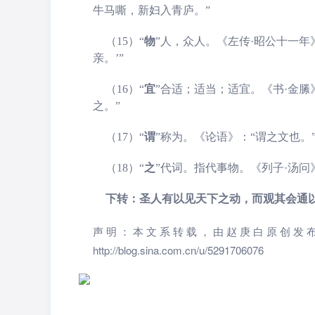
牛马嘶，新妇入青庐。”
（15）“
物
”
人，众人。《左传·昭公十一年
亲。’”
（16）“
宜
”
合适；适当；适宜。《书·金縢
之。”
（17）“
谓
”称为。《论语》：“谓之文也。
（18）“
之
”
代词。指代事物。《列子·汤问
下转：圣人有以见天下之动
，而观其
会
通
声明：本文系转载，由赵庚白原创发
http://blog.sina.com.cn/u/5291706076