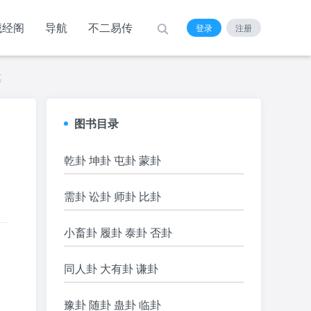
藏经阁
导航
不二易传
登录
注册
其
图书目录
乾卦 坤卦 屯卦 蒙卦
需卦 讼卦 师卦 比卦
小畜卦 履卦 泰卦 否卦
同人卦 大有卦 谦卦
豫卦 随卦 蛊卦 临卦