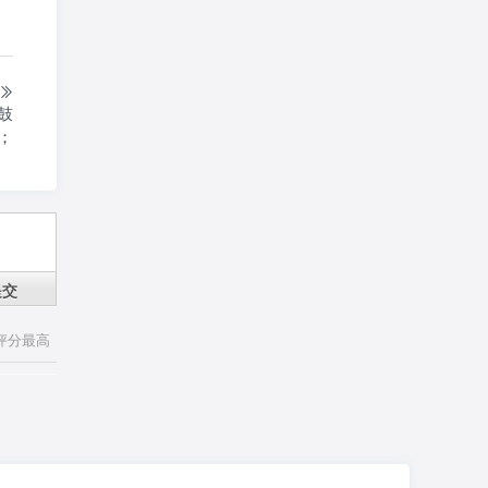
鼓
；
提交
评分最高