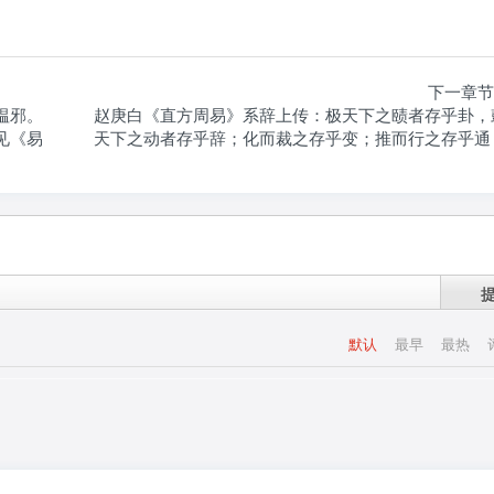
下一章节
缊邪。
赵庚白《直方周易》系辞上传：极天下之赜者存乎卦，
见《易
天下之动者存乎辞；化而裁之存乎变；推而行之存乎通
默认
最早
最热