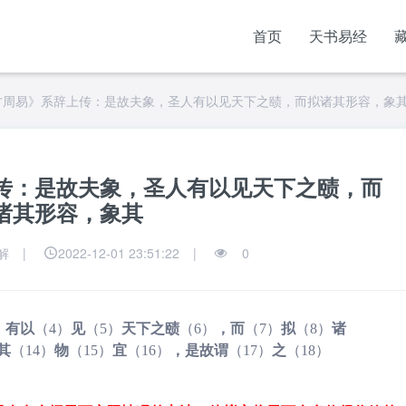
首页
天书易经
方周易》系辞上传：是故夫象，圣人有以见天下之赜，而拟诸其形容，象
传：是故夫象，圣人有以见天下之赜，而
诸其形容，象其
解
|
2022-12-01 23:51:22
|
0
）
有以
（4）
见
（5）
天下之赜
（6）
，而
（7）
拟
（8）
诸
其
（14）
物
（15）
宜
（16）
，是故谓
（17）
之
（18）