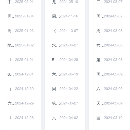
中国易学大师-最具实力的前10名-排行榜
2025-02-01
龙年与乾卦
2024-05-10
二十句精华至理名言简单理解《易经》奥秘
2024-03-07
周易第26卦（大畜卦）详解
2025-01-04
周易六十四卦基础认知教学（五千字长文）
2024-11-16
周易六十三卦既济卦是好卦吗 水火既济是吉
2024-03-07
周易：做人要多留个心眼！和别人少说自己的两件事，福气越来越多
2025-01-03
《易经学堂》第159期：六十四卦详解第五十一卦：震为雷
2024-10-07
周易八卦卦象图 - 周易八卦对应表
2024-03-08
地水师卦六五爻辞动变详解，地水师卦六五爻代表着什么意思？
2025-01-02
水火既济卦测男女感情详解，水火既济卦测男女感情会复合吗？
2024-06-27
六爻父母爻发动变化详解，父母爻独发变化断
2024-03-08
《64卦详读》周易六十四卦第27卦：山雷颐卦
2025-01-01
59易经《涣卦》
2024-04-28
第48卦详解
2024-03-08
64卦金钱课三藏算命
2024-12-31
六爻六十四卦风雷益卦六爻详解，周易64卦第42卦风雷益卦解卦
2024-05-19
周易六十四卦详解 六十四卦风雷益卦详解
2024-03-09
（宋）李杞撰《周易详解》全文在线阅读
2024-12-30
周易第24卦:地雷复(复卦) 坤上震下
2024-04-22
六十四卦说：坤卦六爻分别是什么？
2024-03-09
六十四卦测算命运
2024-12-29
第二十五卦初九爻详解
2024-06-27
天火卦详解周易天地 天火卦详解卦辞
2024-03-09
《周易全解》之系辞（五）
2024-12-28
六爻六十四卦之雷水解卦详解，周易64卦第40卦雷水解卦解卦
2024-04-02
国学经典之周易第四十七讲困卦：困，君子以
2024-03-10