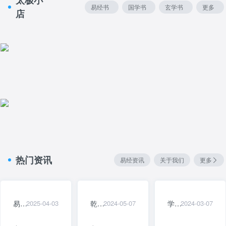
太极小
易经书
国学书
玄学书
更多
店
籍
籍
籍
热门资讯
易经资讯
关于我们
更多
易经入门35问
2025-04-03
乾卦大解析(乾卦卦象详解)
2024-05-07
学八卦有什么用？让别人对你高呼牛逼的秘技
2024-03-07