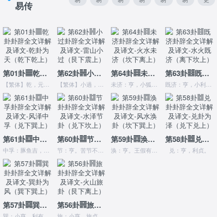
易传
经
经
经
经
经
经
多
卦
爻
彖
大
小
序
辞
辞
传
象
象
卦
第01卦䷀乾卦卦辞全文详解及译文-乾卦为天（乾下乾上）
第62卦䷽小过卦辞全文详解及译文-雷山小过（艮下震上）
第64卦䷿未济卦辞全文详解及译文-火水未济（坎下离上）
第63卦䷾既济卦辞全文详解及译文-水火既济（离下坎上）
【繁体】乾，元亨利貞。【简体】乾：元，亨，利，贞。
【繁体】小過，亨，利貞。可小事，不可大事。飛鳥遺之音，不宜上，宜下。大吉。【简体】小过：亨，利贞，可小事，不可大事。飞鸟遗之音，不宜上宜下，大吉。
未济：亨，小狐汔济，濡其尾，无攸利。
既济：亨，小利贞，初吉终乱。
第61卦䷼中孚卦辞全文详解及译文-风泽中孚（兑下巽上）
第60卦䷻节卦卦辞全文详解及译文-水泽节卦（兑下坎上）
第59卦䷺涣卦卦辞全文详解及译文-风水涣卦（坎下巽上）
第58卦䷹兑卦卦辞全文详解及译文-兑卦为泽（兑下兑上）
中孚：豚鱼吉，利涉大川，利贞。
节：亨。苦节不可贞。
涣：亨。王假有庙，利涉大川，利贞。
兑：亨，利贞。
第57卦䷸巽卦卦辞全文详解及译文-巽卦为风（巽下巽上）
第56卦䷷旅卦卦辞全文详解及译文-火山旅卦（艮下离上）
巽：小亨，利有攸往，利见大人。
旅：小亨，旅贞吉。