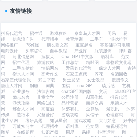
友情链接
抖音代运营
招生通
游戏攻略
秦皇岛人才网
周易
易
经
信息流广告
代理招生
教育培训
二手车
游戏推荐
网络推广
PS修图
朋友圈文案
宝宝起名
零基础学习电脑
电商设计
买车咨询
自学教程
产业库
服装服饰
律师咨
询
河北信息网
搜救犬
Chat GPT中文版
语料库
范文
网
招生代理
旅游攻略
工作总结
精雕图
非物质文化遗
产
二手车估价
情侣网名
爱采购代运营
保定人才网
古诗
词
衡水人才网
高考作文
石家庄点痣
养花
名酒回收
石家庄代理记账
戏曲下载
男士发型
女士发型
搜搜作文
唐山人才网
铜雕
词典
围棋
chatGPT
读后感
玄机
派
企业服务
法律咨询
chatGPT国内版
文玩
chatGPT官
网
励志名言
儿童文学
公司注册
AI写作栈
抖音代运
营
游戏攻略
网络知识
品牌营销
商标交易
承德人才
网
邢台人才网
高度酒
沐盛有礼
企算易
聚职讯
沐盛
传媒
造纸术
兴趣爱好
游戏攻略
风信子
心理咨询
河
北生活网
考研真题
知识星宿
游戏攻略
大可如意
好书推
荐
万能实习生
代理招生
语料库
范文网
短视频运营
雕塑
在线题库
知识产权
周易
易经
抖音运营
雕