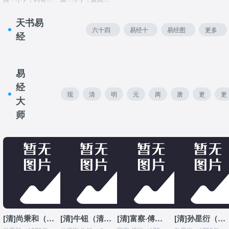
天书易
六十四
易经十
易经图
更多
经
卦
翼
说
易
经
现
清
明
元
两
唐
更
更
大
代
代
代
代
宋
代
早
多
师
易
易
易
易
易
易
易
经
经
经
经
经
经
经
大
大
大
大
大
大
大
师
师
师
师
师
师
师
[清]尚秉和（象数派易学的代表人物）
[清]牛钮（清代礼部侍郎）
[清]富察·傅恒（清朝中期重臣、外戚）
[清]孙星衍（清中期藏书家、目录学家、书法家、经学家）