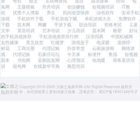
塑
奇石
散文
互联网资讯
成语
成语故事
诗词
包
装网
主题模板
舟舟培训
创业赚钱
短视频培训
IT教
程
优秀个人博客
养生
民间借贷律师
绿色软件
安卓手机
游戏
手机软件下载
手机游戏下载
单机游戏大全
免费软件
下载
苗木网
网赚
手游下载
职业培训
资格考试
儿童
文学
英语培训
艺术培训
少儿培训
苗木网
雕塑
好玩
的手机游戏推荐
手机游戏推荐排行榜
汉语词典
中国机械网
女性健康
美文欣赏
红楼梦
游戏盒子
电采暖
道德经
鲜花
工商注册
代理记账
抖音带货
云南旅游网
网络游
戏
代理记账
石家庄论坛
今天来
标准件
鲁迅
短视频
剧本
书包网
采购批发网
心理测试
电地暖
商务英语培
训
箱包网
在线新华字典
雅思培训
Copyright 2015-2025 太极之巅易学网 ©All Rights Reserved.版权所
有，未经授权禁止复制或建立镜像，违者必究！
冀ICP备18001340号-2