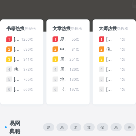
书籍热搜
文章热搜
大师热搜
热搜榜
热搜榜
热搜榜
[清]李光地撰《周易通論》全文在线阅读
易经入门35问
[清]尚秉和（象数派易学的代表人物）
1250次
55次
1次
[汉]郑玄注《易纬》系例全书全文在线阅读
中国易学大师-最具实力的前10名-排行榜
倪元璐-中国明朝晚期官员、书法家。
536次
81次
1次
[汉]郑玄撰《周易郑康成注》
周易第26卦（大畜卦）详解
[清]牛钮（清代礼部侍郎）
341次
251次
1次
佚名撰《焦氏易林注》全文在线阅读
周易：做人要多留个心眼！和别人少说自己的两件事，福气越来越多
[清]富察·傅恒（清朝中期重臣、外戚）
372次
126次
1次
[西汉]焦延寿撰《焦氏易林》全文在线阅读
地水师卦六五爻辞动变详解，地水师卦六五爻代表着什么意思？
[清]孙星衍（清中期藏书家、目录学家、书法家、经学家）
755次
130次
1次
[清]黄宗羲撰《易学象数论》全文在线阅读
《64卦详读》周易六十四卦第27卦：山雷颐卦
[明]来知德（明朝哲学家）
566次
197次
1次
[宋]朱元升《三易备遗》全文在线阅读
64卦金钱课三藏算命
翟元-魏晋时期人物
305次
134次
1次
[清]惠士奇撰《惠氏易说》全文在线阅读
（宋）李杞撰《周易详解》全文在线阅读
侯行果-中国唐代易学家
115次
166次
1次
[南宋]吕祖谦等撰《古周易》全文在线阅读
六十四卦测算命运
王肃 （曹魏著名经学家）
129次
157次
1次
易网
易
易
术
其
仅
易
更
[清]惠栋撰《增补郑氏周易》全文在线阅读
《周易全解》之系辞（五）
扬雄（汉赋四大家之一）
120次
112次
0次
典籍
经
理
数
它
有
经
多