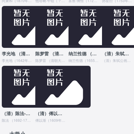
尚秉和（1870年~1950年），字节之，号石烟道人，晚号滋溪老人，学者称槐轩先生，河北省行唐县城西南滋河北岸伏流村人。晚清进士，官员，著名易学家。尚秉和博学善...
他塔喇·牛钮（？~1737年），满洲正白旗人，官至兵部侍郎、礼部侍郎，娴熟河务。人物生平由官学生补工部笔帖式。康熙三十九年(1700)，北运河发生洪水，洪水在武...
富察·傅恒（1722年3月8日－1770年9月2日），字春和，满洲镶黄旗人。清朝中期重臣、外戚，户部尚书米思翰之孙，察哈尔总管李荣保第九子，清高宗孝贤纯皇后之弟...
孙星衍（1753年9月28日—1818年2月16日），是清代著名藏书家、目录学家、书法家、经学家。字渊如，号伯渊，别署芳茂山人、微隐。阳湖（今江苏武进）人，后迁...
李光地 （清朝康熙年间大臣）
陈梦雷 （清朝大臣）
纳兰性德 （清朝词人）
（清）朱轼介绍（清朝中期名臣）
李光地（1642年9月29日—1718年6月26日），字晋卿，号厚庵，别号榕村，福建泉州府安溪（今福建安溪）人。清代康熙朝大臣，理学名臣。 康熙九年（1670年...
陈梦雷 （清朝大臣） 陈梦雷 （1650-1741年）清朝大臣，字则震，号省斋，号天一道人，晚号松鹤老人，福建闽县人，著名学者、文献学家。陈梦雷资质聪敏，少有才...
纳兰性德（1655年1月19日—1685年7月1日），叶赫那拉氏，字容若，号楞伽山人，原名纳兰成德，一度因避讳太子保成而改名纳兰性德。满洲正黄旗人，清朝初年词人...
（清）朱轼公画像（清朝中期名臣） 朱轼 （清朝中期名臣） 朱轼（1665-1736年），字若瞻，一字伯苏，号可亭，瑞州府高安县艮下村（今属江西省高安市村前镇艮...
（清）陈法-简介
（清）傅以渐介绍
陈法 （1692-1766），字世垂，一字圣泉，晚号定斋，清朝贵州安平（今平坝县）人。清代乾隆年间著名学者、治水专家。一生著述颇丰，内容涉及哲学、政治、水利、诗...
傅以渐（1609年—1665年）， 字于磐，号星岩，山东省东昌府（今聊城市东昌府区）人，祖籍江西省吉安府（今吉安市）永丰县 ，清朝官员。 顺治三年（1646...