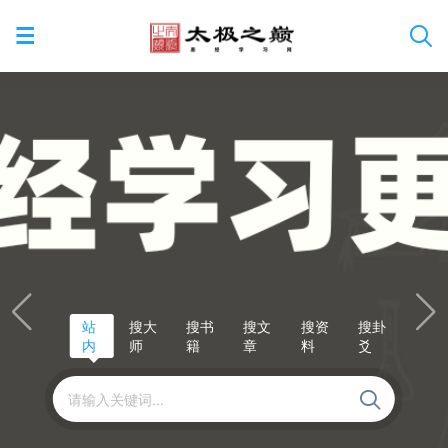
站
搜大
搜书
搜文
搜资
搜卦
内
师
籍
章
料
爻