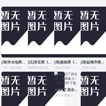
注
书
相
书
存
原
解
籍
关
籍
目
文
[清]李光地撰《周易通論》全文在线阅读
[汉]郑玄撰《周易郑康成注》
[清]惠栋撰《增补郑氏周易》全文在线阅读
[清]赵继序撰《周易图书质疑》全文在线阅读
（清）李光地撰《周易通論》提要欽定四庫全書經部一周易通論，易類提要【臣】等謹案：周易通論四卷，國朝李光地撰。光地字厚菴，安溪人，康熙庚戌進士，官至大學士，諡文貞...
周易鄭康成注四部叢刊三編經部電子書版本說明：依據版本：上海涵芬樓景印元刊本鄭玄，字康成，從馬融學，為漢代經學集大成者。馬融對於鄭玄有｢鄭生今去，吾道東矣。｣的感...
【初次点校】：丁不二【再次点校】：暂无【点校底本】：《钦定四库全书》第07册•經部01•易类 （清）惠棟《增補鄭氏周易》提要欽定四庫全書經部一新本鄭氏周易易類提...
【初次点校】：丁不二【再次点校】：暂无【点校底本】：《钦定四库全书》第53册•經部47•易类四库提要国朝赵继序撰。继序号易门，休宁人。乾隆辛酉举人。其书以象数言...
[南宋]丁易东撰《周易象义》全文PDF下载
[宋]丁易東撰《周易象義》书籍介绍周易象义：元丁易东撰。十六卷。《四库全书》录《永乐大典》本。此书据《易》象以明义，故名曰《象义》。全书取象之例凡十二，为本体、...