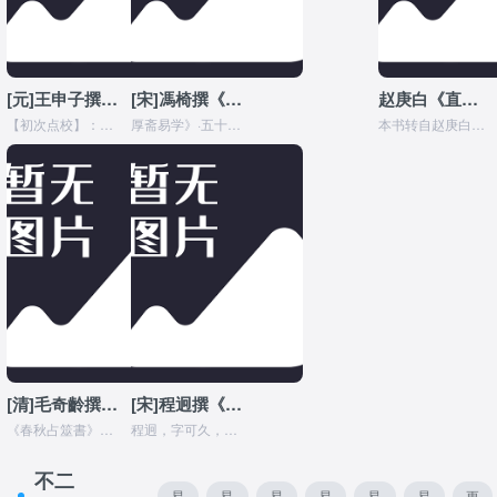
[元]王申子撰《大易缉说》全文在线阅读
[宋]馮椅撰《厚齋易學》全文在线阅读
赵庚白《直方周易》全文阅读
【初次点校】：丁不二【再次点校】：暂无【点校底本】：《钦定四库全书》第24册•經部18•易类（元）王申子撰《大易緝說》提要【臣】等謹案：大易緝說十卷，元王申子撰...
厚斋易学》·五十二卷（永乐大典本） 宋冯椅撰。椅字仪之，一作奇之，号厚斋，南康都昌人。《宋史·冯去非传》云：“父椅，家居授徒，所著《易书诗语孟辑说》等书，...
本书转自赵庚白先生发布于新浪博客的一部份注解,其中64卦部份,自下经开始有所不全,且未能与赵先生取得联系.如果想阅读原版还请移步至赵先生博客.以下为赵先生对《直...
[清]毛奇齡撰《春秋占筮書》全文在线阅读
[宋]程迥撰《周易章句外编》全文在线阅读
《春秋占筮書》清代毛奇齡撰，主要收錄與解析春秋占例。另外，漢晉一些符合《周易》古法的占筮例，亦收錄其中。毛奇齡的易學相關著作另有《仲氏易》及《推易始末》。《仲氏...
程迥，字可久，初家寧陵之沙隨，後徙餘姚，受經於嘉興聞人茂德，嚴陵喻樗。隆興元年舉進士，官德興縣丞，事迹具宋史儒林傳。宋史藝文志載，程迥著《古易占法》，《周易外編...
不二
易
易
易
易
易
易
更