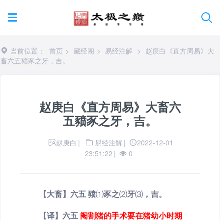
当前位置：
首页
>
藏经阁
>
易经注解
>
赵庚白《直方周易》大
畜六五豮豕之牙，吉。
赵庚白《直方周易》大畜六
五豮豕之牙，吉。
赵庚白
|
易经注解
|
2022-12-01
23:51:22
|
0
【大畜】六五 豮
⑴
豕之
⑵
牙
⑶
，吉。
【译】六五
阉割猪的手术要在猪幼小时期