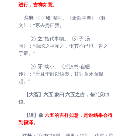
进行，吉祥如意。
注释
：
⑴
“
豮
”
阉割。《康熙字典》《释
文》：“豕去势曰豮。”
⑵
“
之
”指代事物。《列子·汤
问》：“操蛇之神闻之，惧其不已也，告之
于帝。”
⑶
“
牙
”幼小。《后汉书·崔骃
传》：“唐且华颠以悟秦，甘罗童牙而报
赵。”
【大畜】六五 象曰 六五之吉，有
⑴
庆
⑵
也。
【译】象
六五的吉祥如意，是说结果会得
到福泽。
注释
：
⑴
“
有
”
结局，结果；得到，获得；取