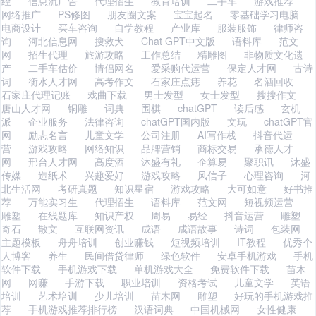
经
信息流广告
代理招生
教育培训
二手车
游戏推荐
网络推广
PS修图
朋友圈文案
宝宝起名
零基础学习电脑
电商设计
买车咨询
自学教程
产业库
服装服饰
律师咨
询
河北信息网
搜救犬
Chat GPT中文版
语料库
范文
网
招生代理
旅游攻略
工作总结
精雕图
非物质文化遗
产
二手车估价
情侣网名
爱采购代运营
保定人才网
古诗
词
衡水人才网
高考作文
石家庄点痣
养花
名酒回收
石家庄代理记账
戏曲下载
男士发型
女士发型
搜搜作文
唐山人才网
铜雕
词典
围棋
chatGPT
读后感
玄机
派
企业服务
法律咨询
chatGPT国内版
文玩
chatGPT官
网
励志名言
儿童文学
公司注册
AI写作栈
抖音代运
营
游戏攻略
网络知识
品牌营销
商标交易
承德人才
网
邢台人才网
高度酒
沐盛有礼
企算易
聚职讯
沐盛
传媒
造纸术
兴趣爱好
游戏攻略
风信子
心理咨询
河
北生活网
考研真题
知识星宿
游戏攻略
大可如意
好书推
荐
万能实习生
代理招生
语料库
范文网
短视频运营
雕塑
在线题库
知识产权
周易
易经
抖音运营
雕塑
奇石
散文
互联网资讯
成语
成语故事
诗词
包装网
主题模板
舟舟培训
创业赚钱
短视频培训
IT教程
优秀个
人博客
养生
民间借贷律师
绿色软件
安卓手机游戏
手机
软件下载
手机游戏下载
单机游戏大全
免费软件下载
苗木
网
网赚
手游下载
职业培训
资格考试
儿童文学
英语
培训
艺术培训
少儿培训
苗木网
雕塑
好玩的手机游戏推
荐
手机游戏推荐排行榜
汉语词典
中国机械网
女性健康