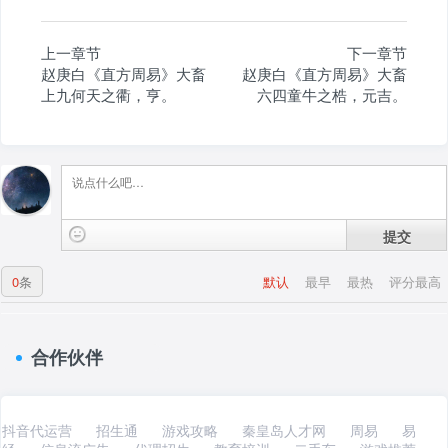
上一章节
下一章节
赵庚白《直方周易》大畜
赵庚白《直方周易》大畜
上九何天之衢，亨。
六四童牛之梏，元吉。
提交
0
条
默认
最早
最热
评分最高
合作伙伴
抖音代运营
招生通
游戏攻略
秦皇岛人才网
周易
易