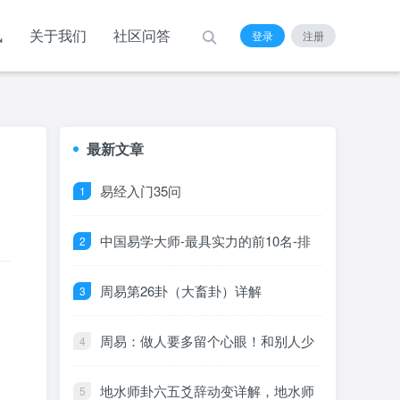
讯
关于我们
社区问答
登录
注册
最新文章
易经入门35问
中国易学大师-最具实力的前10名-排
行榜
周易第26卦（大畜卦）详解
周易：做人要多留个心眼！和别人少
说自己的两件事，福气越来越多
地水师卦六五爻辞动变详解，地水师