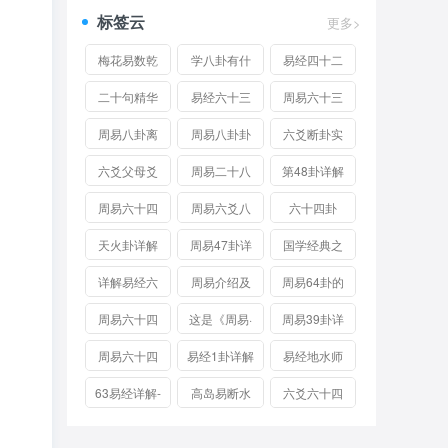
标签云
更多>
梅花易数乾
学八卦有什
易经四十二
卦详解
么用？让别
卦详解
二十句精华
易经六十三
周易六十三
人对你高呼
至理名言简
卦详解
卦既济卦是
周易八卦离
周易八卦卦
六爻断卦实
牛逼的秘
单理解《易
好卦吗 水火
卦详解
象图 - 周易
例详解视频
六爻父母爻
周易二十八
第48卦详解
技……
经》奥秘
既济是吉还
八卦对应表
发动变化详
卦详解
周易六十四
周易六爻八
六十四卦
是凶
解，父母爻
卦详解 六十
卦六十四卦
说：坤卦六
天火卦详解
周易47卦详
国学经典之
独发变化断
四卦风雷益
图详解
爻分别是什
周易天地 天
解
周易第四十
详解易经六
周易介绍及
周易64卦的
卦技巧
卦详解
么？
火卦详解卦
七讲困卦：
十四卦
64卦歌诀
详解
周易六十四
这是《周易·
周易39卦详
辞
困，君子以
卦图文详解
易传·第四十
解
周易六十四
易经1卦详解
易经地水师
致命遂志
七卦困卦》
卦第三十九
卦详解
63易经详解-
高岛易断水
六爻六十四
中讲君子经
卦 水山蹇
既济卦
火既济卦
卦之水风井
危蹈险...