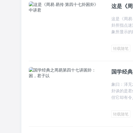
这是《周
这是《周易
卦所指点迷
象所显示的
却也
转载随笔
国学经典
象曰：泽无
卦谈的是君
但它却有令
点实在
转载随笔