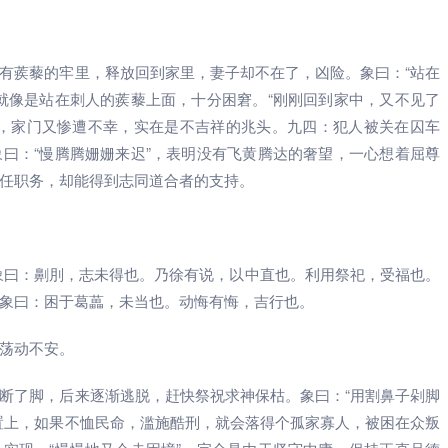
有蒺藜的牢里，释放回到家里，妻子却不在了，凶险。象曰：“站在
就像是站在刺人的蒺藜上面，十分困窘。“刚刚回到家中，又不见了
扰，家门又惨遭不幸，实在是不吉祥的兆头。九四：犯人被关在囚车
曰：“慢腾腾姗姗来迟”，表明没有飞黄腾达的奢望，一心想着屈尊
任职务，却能得到志同道合者的支持。
象曰：劓刖，志未得也。乃徐有说，以中直也。利用祭祀，受福也。
象曰：困于葛藟，未当也。动悔有悔，吉行也。
荡动不安。
断了脚，后来逐渐逃脱，赶快祭祝求神保枯。象曰：“用割鼻子剁脚
置上，如果不恤民命，滥施酷刑，就会落得个孤家寡人，被困在众叛