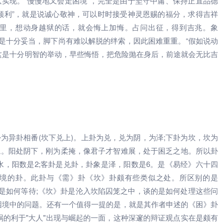
实现。“慢慢地又会走困境”，完全是由于坚守中庸、保持正直品德
顺利”，就是说诚心敬神，可以时时接受神灵恩赐的福分，求得吉祥
里，想动身越狱的话，就会悔上加悔。占问出征，得到吉兆。象
不是十分妥当，脚下尚有难以解脱的绊索，因此困难重重。“假如说动
这是十分明智的举动，早些悔悟，把危险抛在身后，前途就会无比吉
为异卦相番(坎下兑上)。上卦为兑，兑为阴，为泽;下卦为坎，坎为
境。阳处阴下，刚为柔掩，像君子才智难展，处于困乏之地。所以卦
水，阳数是2;客卦是兑卦，卦象是泽，阳数是6。是《易经》六十四
境的卦。此卦与《需》卦《坎》卦颇有些类似之处。所区别的是
的是如何等待;《坎》卦是沦入坎陷囚笼之中，谈的是如何处理这些问
困境中的问题。还有一个值得一提的是，就是其作者申述的《困》卦
灾祸的利于"大人"出现与崛起的一面，这种深邃的辩证观点实在是颇有