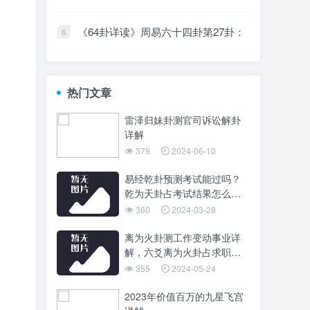
卦六五爻代表着什么意思？
《64卦详读》周易六十四卦第27卦：
山雷颐卦
热门文章
雷泽归妹卦测官司诉讼解卦
详解
379
2024-06-10
易经乾卦预测考试能过吗？
乾为天卦占考试结果怎么
样？
360
2024-03-28
离为火卦测工作变动事业详
解，六爻离为火卦占求职考
试解卦吉凶
355
2024-05-24
2023年价值百万的九星飞宫