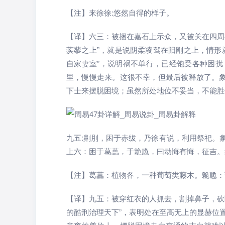
【注】来徐徐:悠然自得的样子。
【译】六三：被捆在嘉石上示众，又被关在四周
蒺藜之上”，就是说阴柔凌驾在阳刚之上，情形
自家妻室”，说明祸不单行，已经饱受各种困
里，慢慢走来。这很不幸，但最后被释放了。象
下士来摆脱困境；虽然所处地位不妥当，不能胜
九五:劓刖，困于赤绂，乃徐有说，利用祭祀。
上六：困于葛藟，于臲卼，曰动悔有悔，征吉。
【注】葛藟：植物各，一种葡萄类藤木。臲卼：
【译】九五：被穿红衣的人抓去，割掉鼻子，砍
的酷刑治理天下”，表明处在至高无上的显赫位