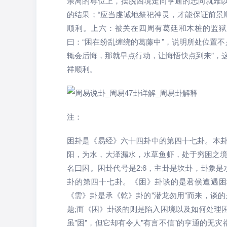
亲离的尊位上，摆脱困境走向亨通的志向就难以
的结果；“应当虔诚地祭祀神灵，才能保证前景
顺利。上六：被关在四周有葛廷和木桩的监狱
曰：“困在纷乱缠绕的葛藤中”，说明所处位置
辄会后悔，那就早点行动，让悔悟快点到来”，
祥顺利。
注：
困卦是《易经》六十四卦中的第四十七卦。本卦
阳，为水，大泽漏水，水草鱼虾，处于穷困之
名曰困。困卦代号是2:6，主卦是坎卦，卦象是
卦的第四十七卦。《困》卦谈的是君侯遭遇困
《需》卦是承《乾》卦的"潜龙勿用"而来，谈
题;而《困》卦谈的则是陷入困境以及如何处理
虽"困"，但它却有令人"有言不信"的亨通的无