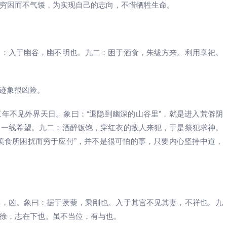
穷困而不气馁，为实现自己的志向，不惜牺牲生命。
曰：入于幽谷，幽不明也。九二：困于酒食，朱绂方来。利用享祀。
种迹象很凶险。
年不见外界天日。象曰：“退隐到幽深的山谷里”，就是进入荒僻阴
到一线希望。九二：酒醉饭饱，穿红衣的敌人来犯，于是祭犯求神。
美食所困扰而穷于应付”，并不是很可怕的事，只要内心坚持中道，
妻，凶。象曰：据于蒺藜，乘刚也。入于其宫不见其妻，不祥也。九
徐，志在下也。虽不当位，有与也。