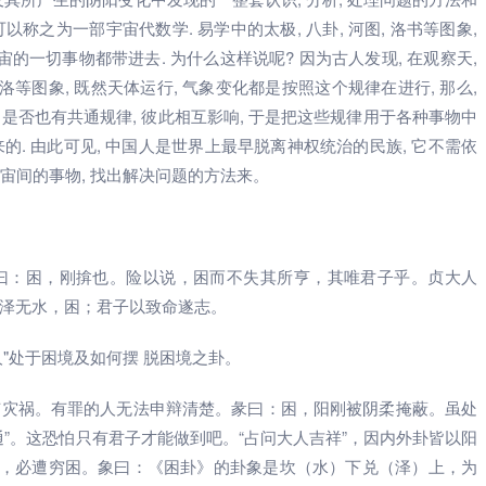
以称之为一部宇宙代数学. 易学中的太极, 八卦, 河图, 洛书等图象,
的一切事物都带进去. 为什么这样说呢? 因为古人发现, 在观察天,
河洛等图象, 既然天体运行, 气象变化都是按照这个规律在进行, 那么,
 是否也有共通规律, 彼此相互影响, 于是把这些规律用于各种事物中
来的. 由此可见, 中国人是世界上最早脱离神权统治的民族, 它不需依
宇宙间的事物, 找出解决问题的方法来。
曰：困，刚揜也。险以说，困而不失其所亨，其唯君子乎。贞大人
泽无水，困；君子以致命遂志。
人"处于困境及如何摆 脱困境之卦。
有灾祸。有罪的人无法申辩清楚。彖曰：困，阳刚被阴柔掩蔽。虽处
”。这恐怕只有君子才能做到吧。“占问大人吉祥”，因内外卦皆以阳
凭，必遭穷困。象曰：《困卦》的卦象是坎（水）下兑（泽）上，为