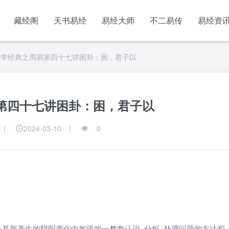
藏经阁
天书易经
易经大师
不二易传
易经资
国学经典之周易第四十七讲困卦：困，君子以
第四十七讲困卦：困，君子以
|
2024-03-10
|
0
及其所产生的阴阳变化中发现的一整套认识, 分析, 处理问题的方法和