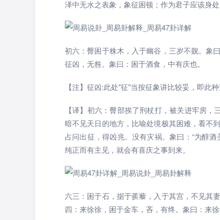
泽中无水之表象，象征困顿；作为君子应该身处
初六：臀困于株木，入于幽谷，三岁不觌。象
征凶，无咎。象曰：困于酒食，中有庆也。
【注】征凶:此处"征"当按征象讲比较妥，即此
【译】初六：臀部挨了刑杖打，被关进牢房，三
暗不见天日的地方，比喻处境极其困难，看不
占问出征，得凶兆。没有灾祸。象曰：“为醇酒
纯正而有主见，就会有喜庆之事到来。
六三：困于石，据于蒺藜，入于其宫，不见其
四：来徐徐，困于金车，吝，有终。象曰：来徐