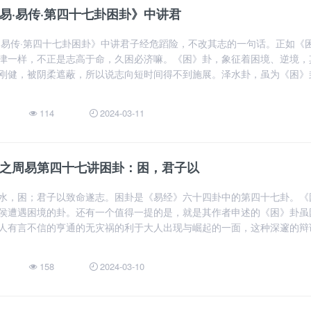
易·易传·第四十七卦困卦》中讲君
·易传·第四十七卦困卦》中讲君子经危蹈险，不改其志的一句话。正如《
津一样，不正是志高于命，久困必济嘛。《困》卦，象征着困境、逆境，
刚健，被阴柔遮蔽，所以说志向短时间得不到施展。泽水卦，虽为《困》
114
2024-03-11
之周易第四十七讲困卦：困，君子以
水，困；君子以致命遂志。困卦是《易经》六十四卦中的第四十七卦。《
侯遭遇困境的卦。还有一个值得一提的是，就是其作者申述的《困》卦虽
人有言不信的亨通的无灾祸的利于大人出现与崛起的一面，这种深邃的辩
158
2024-03-10