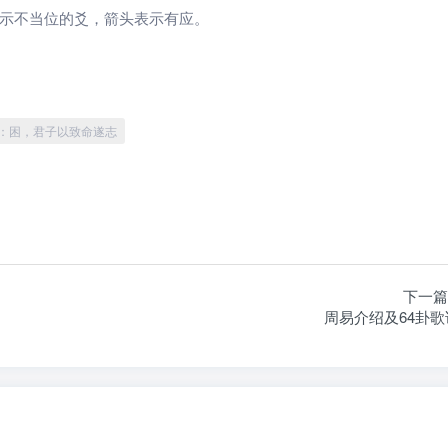
示不当位的爻，箭头表示有应。
：困，君子以致命遂志
下一篇
周易介绍及64卦歌