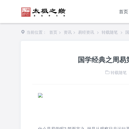
首页
当前位置：
首页
>
资讯
>
易经资讯
>
转载随笔
>
国学经典之周易
转载随笔
什么是易学呢? 简而言之, 就是从观察日月运行