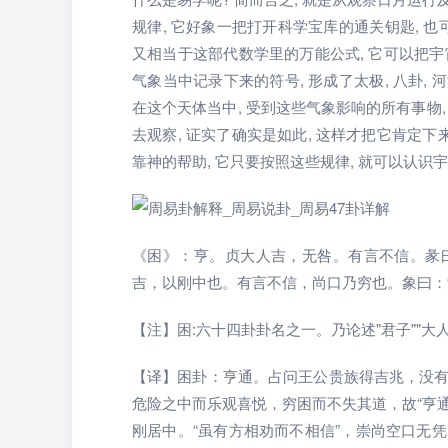
规律, 它好象一把打开科学宝库的通关钥匙, 也可
又相当于这部代数学里的万能公式, 它可以把宇宙
气象当中记录下来的符号, 形成了太极, 八卦, 
在这个天体当中, 受到这些气象影响的所有事物,
去观察, 证实了确实是如此, 这样才把它肯定下
靠神的帮助, 它只要按照这些规律, 就可以认识
《困》：亨。贞大人吉，无咎。有言不信。彖
吉，以刚中也。有言不信，尚口乃穷也。象曰：
【注】困:六十四卦卦名之一。乃论述"君子""大
【译】困卦：亨通。占问王公贵族得吉兆，没
危险之中而乐观喜悦，穷困而不失其道，故“亨通
刚居中。“虽有方相劝而不相信”，崇尚空口无