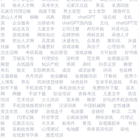
词
衡水人才网
高考作文
石家庄点痣
养花
名酒回收
石家庄代理记账
戏曲下载
男士发型
女士发型
搜搜作文
唐山人才网
铜雕
词典
围棋
chatGPT
读后感
玄机
派
企业服务
法律咨询
chatGPT国内版
文玩
chatGPT官
网
励志名言
儿童文学
公司注册
AI写作栈
抖音代运
营
游戏攻略
网络知识
品牌营销
商标交易
承德人才
网
邢台人才网
高度酒
沐盛有礼
企算易
聚职讯
沐盛
传媒
造纸术
兴趣爱好
游戏攻略
风信子
心理咨询
河
北生活网
考研真题
知识星宿
游戏攻略
大可如意
好书推
荐
万能实习生
代理招生
语料库
范文网
短视频运营
雕塑
在线题库
知识产权
周易
易经
抖音运营
雕塑
奇石
散文
互联网资讯
成语
成语故事
诗词
包装网
主题模板
舟舟培训
创业赚钱
短视频培训
IT教程
优秀个
人博客
养生
民间借贷律师
绿色软件
安卓手机游戏
手机
软件下载
手机游戏下载
单机游戏大全
免费软件下载
苗木
网
网赚
手游下载
职业培训
资格考试
儿童文学
英语
培训
艺术培训
少儿培训
苗木网
雕塑
好玩的手机游戏推
荐
手机游戏推荐排行榜
汉语词典
中国机械网
女性健康
美文欣赏
红楼梦
游戏盒子
电采暖
道德经
鲜花
工商
注册
代理记账
抖音带货
云南旅游网
网络游戏
代理记
账
石家庄论坛
今天来
标准件
鲁迅
短视频剧本
书包
网
采购批发网
心理测试
电地暖
商务英语培训
箱包
网
在线新华字典
雅思培训