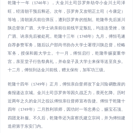
乾隆十一年（
年），大金川土司莎罗奔劫夺小金川土司泽
1746
旺，经清朝干预后释还。次年，莎罗奔又攻明正土司（今康定）
等地，清朝派兵前往弹压，遭到莎罗奔的抵制。乾隆帝先后派川
陕总督张广泗、大学士讷亲前往前线平定叛乱，均连连受挫，张
广泗、讷亲先后被处死。乾隆十三年（
年）九月，傅恒毛遂
1748
自荐参赞军务，随后以户部尚书协办大学士署理川陕总督，经略
军务，授保和殿大学士。十一月，傅恒启行，乾隆帝赐宴重华
宫，亲至堂子行告祭典礼，并命皇子及大学士来保等送至良乡。
十二月，傅恒到达金川前线，赠太保衔，加军功三级。
乾隆十四年（
年）正月，傅恒亲自督师攻下金川险碉数座的
1749
奏报递达京城。金川土司莎罗奔等因久战乏力，畏死乞降。历时
近两年之久的金川之役以傅恒亲往督师宣布告捷。傅恒于乾隆十
四年（
年）二月胜利班师，因功封一等忠勇公，赐宝石顶、
1749
四团龙补服。不久后，乾隆帝还为富察氏建立宗祠，并为傅恒建
造府第于东安门内。