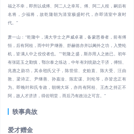
福之不幸，即所以成傅、阿二人之幸耳。傅、阿二人殁，嗣后有
名将，少福将，故乾隆朝为清室极盛时代，亦即清室中衰时
代。”
萧一山：
“乾隆中，满大学士之声威卓著，备蒙恩眷者，前有傅
恒，后有阿桂，而中叶尹继善、舒赫德亦并以阃外之功，入赞纶
机，皆满人中之佼佼者也。”“乾隆之盛，斯亦用人之效已。初年
有张廷玉之勤慎，鄂尔泰之练达，中年有刘统勋之干济，傅恒、
兆惠之勋功，其余嵇氏父子，陈世倌、史贻直、陈大受、汪由
敦、梁诗正、尹继善、孙嘉淦、陈宏谋、刘纶等，亦皆忠正有
为。即晚叶和氏专政，朝纲大坏，亦尚有阿桂、王杰之持正不
阿，故人才济济，得佐明堂，而后乃有政治之可言。”
轶事典故
爱才赠金