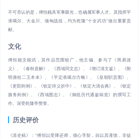
不可否认的是，傅恒颇具军事眼光，也确属军事人才。其指挥平
准噶尔、大金川、缅甸战役，均为乾隆
“十全武功”做出重要贡
献。
文化
傅恒能文能武，其作品范围较广，他主编、参与了《周易述
义》、《春秋直解》、《西域同文志》、《增订清文鉴》、《附
明唐桂二王本末》、《平定准噶尔方略》、《皇朝职贡图》、
《吏部则例》、《钦定诗义折中》、《钦定大清会典》、《钦定
旗务则例》、《西域图志》、《御批历代通鉴辑览》的撰写工
作。深受乾隆帝赞誉。
历史评价
《清史稿》：
“傅恒以受降还师，德心孚契，自以其谨慎，非徒