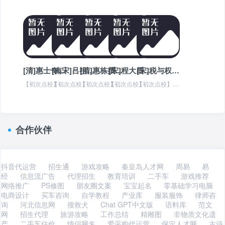
[清]惠士奇撰《惠氏易说》全文在线阅读
[南宋]吕祖谦等撰《古周易》全文在线阅读
[清]惠栋撰《增补郑氏周易》全文在线阅读
[宋]程大昌撰《易原》全文在线阅读
[宋]税与权撰《易学启蒙小传》全文在线阅读
【初次点校】：丁不二【再次点校】：暂无【点校底本】：《钦定四库全书》第47册•經部41•易类（清）惠士奇撰《惠氏易說》提要【臣】等謹案：《惠氏易說》六卷：國朝惠...
【初次点校】：丁不二【再次点校】：暂无【点校底本】：欽定四庫全書（文渊阁）第15册•經部09•易类 （南宋）呂祖謙等撰《古周易》提要欽定四庫全書經部一古周易易類...
【初次点校】：丁不二【再次点校】：暂无【点校底本】：《钦定四库全书》第07册•經部01•易类 （清）惠棟《增補鄭氏周易》提要欽定四庫全書經部一新本鄭氏周易易類提...
【初次点校】：丁不二【再次点校】：暂无【点校底本】：《钦定四库全书》第12册•經部06•易类（宋）程大昌撰《易原》提要【臣】等謹案《易原》八卷，宋程大昌撰。大昌...
【初次点校】：丁不二【再次点校】：暂无【点校底本】：《钦定四库全书》第19册•經部13•易类（宋）税與權撰《易學啟蒙小傳》提要【臣】等謹案《易學啟蒙小傳一卷》，...
合作伙伴
抖音代运营
招生通
游戏攻略
秦皇岛人才网
周易
易
经
信息流广告
代理招生
教育培训
二手车
游戏推荐
网络推广
PS修图
朋友圈文案
宝宝起名
零基础学习电脑
电商设计
买车咨询
自学教程
产业库
服装服饰
律师咨
询
河北信息网
搜救犬
Chat GPT中文版
语料库
范文
网
招生代理
旅游攻略
工作总结
精雕图
非物质文化遗
产
二手车估价
情侣网名
爱采购代运营
保定人才网
古诗