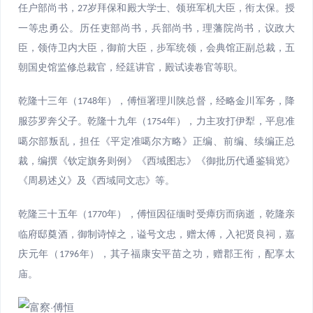
任户部尚书，
岁拜保和殿大学士、领班军机大臣，衔太保。授
27
一等忠勇公。历任吏部尚书，兵部尚书，理藩院尚书，议政大
臣，领侍卫内大臣，御前大臣，步军统领，会典馆正副总裁，五
朝国史馆监修总裁官，经筳讲官，殿试读卷官等职。
乾隆十三年（
年），傅恒署理川陕总督，经略金川军务，降
1748
服莎罗奔父子。乾隆十九年（
年），力主攻打伊犁，平息准
1754
噶尔部叛乱，担任《平定准噶尔方略》正编、前编、续编正总
裁，编撰《钦定旗务则例》《西域图志》《御批历代通鉴辑览》
《周易述义》及《西域同文志》等。
乾隆三十五年（
年），傅恒因征缅时受瘴疠而病逝，乾隆亲
1770
临府邸奠酒，御制诗悼之，谥号文忠，赠太傅，入祀贤良祠，嘉
庆元年（
年），其子福康安平苗之功，赠郡王衔，配享太
1796
庙。