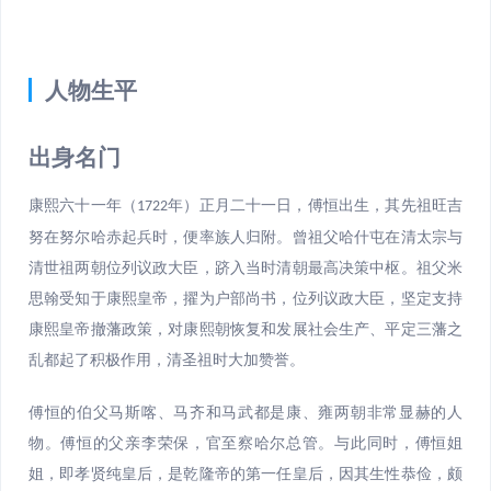
人物生平
出身名门
康熙六十一年（
年）正月二十一日，傅恒出生，其先祖旺吉
1722
努在努尔哈赤起兵时，便率族人归附。曾祖父哈什屯在清太宗与
清世祖两朝位列议政大臣，跻入当时清朝最高决策中枢。祖父米
思翰受知于康熙皇帝，擢为户部尚书，位列议政大臣，坚定支持
康熙皇帝撤藩政策，对康熙朝恢复和发展社会生产、平定三藩之
乱都起了积极作用，清圣祖时大加赞誉。
傅恒的伯父马斯喀、马齐和马武都是康、雍两朝非常显赫的人
物。傅恒的父亲李荣保，官至察哈尔总管。与此同时，傅恒姐
姐，即孝贤纯皇后，是乾隆帝的第一任皇后，因其生性恭俭，颇