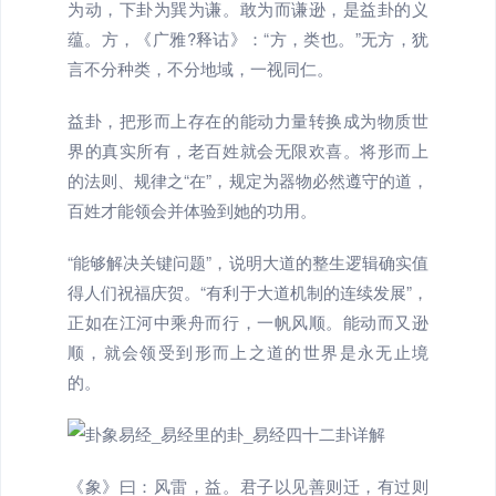
为动，下卦为巽为谦。敢为而谦逊，是益卦的义
蕴。方，《广雅?释诂》：“方，类也。”无方，犹
言不分种类，不分地域，一视同仁。
益卦，把形而上存在的能动力量转换成为物质世
界的真实所有，老百姓就会无限欢喜。将形而上
的法则、规律之“在”，规定为器物必然遵守的道，
百姓才能领会并体验到她的功用。
“能够解决关键问题”，说明大道的整生逻辑确实值
得人们祝福庆贺。“有利于大道机制的连续发展”，
正如在江河中乘舟而行，一帆风顺。能动而又逊
顺，就会领受到形而上之道的世界是永无止境
的。
《象》曰：风雷，益。君子以见善则迁，有过则