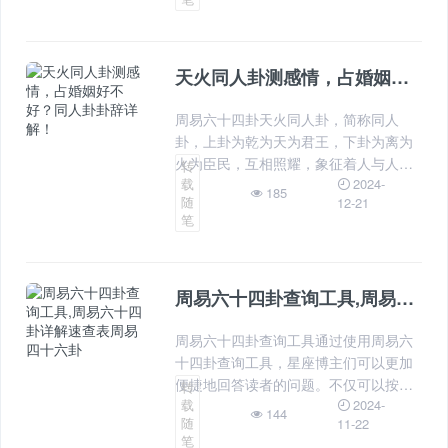
询和理解六十四卦的含义和解释。如何
使用周易六十四卦速查表周易六十四卦
详
天火同人卦测感情，占婚姻好不好？同人卦卦辞详解！
周易六十四卦天火同人卦，简称同人
卦，上卦为乾为天为君王，下卦为离为
火为臣民，互相照耀，象征着人与人之
转
2024-
载
间的和睦相处。天火同人卦测感情，这
185
随
12-21
是一个比较吉利的卦象，有利双方感情
笔
复合。同人卦占婚姻，对已婚感情的分
手和复合都是吉利的。
周易六十四卦查询工具,周易六十四卦详解速查表周易四十六卦
周易六十四卦查询工具通过使用周易六
十四卦查询工具，星座博主们可以更加
便捷地回答读者的问题。不仅可以按照
转
2024-
载
八卦挂图进行查询，还可以根据周易卦
144
随
11-22
辞、易经卦爻等多种方式进行综合解
笔