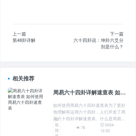
上一篇
下一篇
第48卦详解
六十四卦说：坤卦六爻分
别是什么？
相关推荐
周易六十四卦详解速查表 如何使用周易六十四卦速查表
如何使用周易六十四卦速查表为了更好
地理解和运用六十四卦，人们开发了周
易六十四卦详解速查表。什么是周易六
转
2024-
载
十四卦详解速查表周易六十四卦详解速
78
随
12-22
查表是一种工具，用于帮助人们快速查
笔