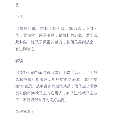
改。
白话
《象辞》说：本卦上卦为巽，巽为风；下卦为
震，震为雷，风雷激荡，是益卦的卦象。君子观
此卦象，惊恐于风雷的威力，从而见善则从之，
有过则改之。
解读
《益卦》的卦象是震（雷）下巽（风）上，为狂
风和惊雷互相激荡，相得益彰之表象，象征“增
益”的意思。从中得到的启示就是：君子应当看到
良好的行为就马上向它看齐，有了过错就马上改
正，不断增强自身的美好品德。
为您推荐：