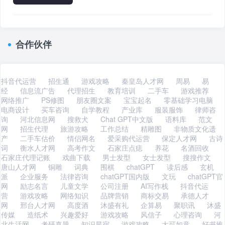
合作伙伴
抖音代运营
招生通
游戏攻略
秦皇岛人才网
周易
易
经
信息流广告
代理招生
教育培训
二手车
游戏推荐
网络推广
PS修图
朋友圈文案
宝宝起名
零基础学习电脑
电商设计
买车咨询
自学教程
产业库
服装服饰
律师咨
询
河北信息网
搜救犬
Chat GPT中文版
语料库
范文
网
招生代理
旅游攻略
工作总结
精雕图
非物质文化遗
产
二手车估价
情侣网名
爱采购代运营
保定人才网
古诗
词
衡水人才网
高考作文
石家庄点痣
养花
名酒回收
石家庄代理记账
戏曲下载
男士发型
女士发型
搜搜作文
唐山人才网
铜雕
词典
围棋
chatGPT
读后感
玄机
派
企业服务
法律咨询
chatGPT国内版
文玩
chatGPT官
网
励志名言
儿童文学
公司注册
AI写作栈
抖音代运
营
游戏攻略
网络知识
品牌营销
商标交易
承德人才
网
邢台人才网
高度酒
沐盛有礼
企算易
聚职讯
沐盛
传媒
造纸术
兴趣爱好
游戏攻略
风信子
心理咨询
河
北生活网
考研真题
知识星宿
游戏攻略
大可如意
好书推