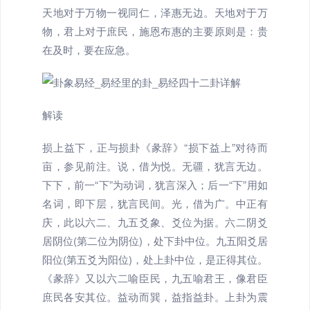
天地对于万物一视同仁，泽惠无边。天地对于万
物，君上对于庶民，施恩布惠的主要原则是：贵
在及时，要在应急。
解读
损上益下，正与损卦《彖辞》“损下益上”对待而
亩，参见前注。说，借为悦。无疆，犹言无边。
下下，前一“下”为动词，犹言深入；后一“下”用如
名词，即下层，犹言民间。光，借为广。中正有
庆，此以六二、九五爻象、爻位为据。六二阴爻
居阴位(第二位为阴位)，处下卦中位。九五阳爻居
阳位(第五爻为阳位)，处上卦中位，是正得其位。
《彖辞》又以六二喻臣民，九五喻君王，像君臣
庶民各安其位。益动而巽，益指益卦。上卦为震