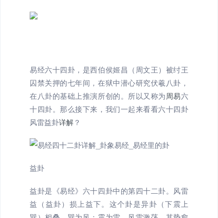
易经六十四卦，是西伯侯姬昌（周文王）被纣王
囚禁关押的七年间，在狱中潜心研究伏羲八卦，
在八卦的基础上推演所创的。所以又称为
周易
六
十四卦。那么接下来，我们一起来看看六十四卦
风雷益卦
详解
？
益卦
益卦是《易经》六十四卦中的第四十二卦。风雷
益（益卦）损上益下。这个卦是异卦（下震上
巽）相叠，巽为风；震为雷。风雷激荡，其势愈