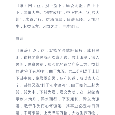
《彖》曰：益，损上益下，民说无疆，自上下
下，其道大光。“利有攸往”，中正有庆。“利涉大
川”，木道乃行。益动而巽，日进无疆。天施地
生，其益无方。凡益之道，与时偕行。
白话
《彖辞》说：益，就指的是减轻赋役，苏解民
困，这样老庶民就会欢喜无边。君上谦卑，深入
民间，体察民意，那么他的道义广庇四方。益卦
辞说“利于有所往”，由于九五、六二分别居于上卦
下卦中位，像君臣庶民，各守其道，所以吉庆安
宁。卦辞又说“利于涉水渡河”，由于益的上卦为
巽，巽为木，下封为震，震义为动，这一卦象表
示刳木为舟，浮水而行，平安顺利。巽义为谦
逊，敢于作为而心怀谦逊，其事业必定与日俱
进，不可限量。上天泽润万物，大地生养万物，