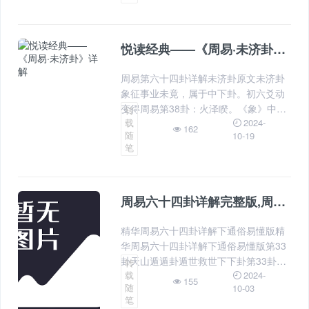
读。周易六十四卦详解速查表周易四十
六卦在这其中，《周易六十四卦详解速
查表
悦读经典——《周易·未济卦》详解
周易第六十四卦详解未济卦原文未济卦
象征事业未竟，属于中下卦。初六爻动
变得周易第38卦：火泽睽。《象》中这
转
2024-
载
样分析本爻：“未济，征凶”，位不当
162
随
10-19
也。九四爻动变得周易第4卦：山水蒙。
笔
未济卦第六爻，爻辞：上九：有孚于饮
酒，无咎；濡其首，有孚失是。
周易六十四卦详解完整版,周易六十四卦详解通俗易懂版
精华周易六十四卦详解下通俗易懂版精
华周易六十四卦详解下通俗易懂版第33
卦天山遁遁卦遁世救世下下卦第33卦天
转
2024-
载
山遁遁卦遁世救世下下卦象曰：浓云蔽
155
随
10-03
日不光明，劝君且莫出远行，婚姻求财
笔
皆不利，提防口舌到门庭。