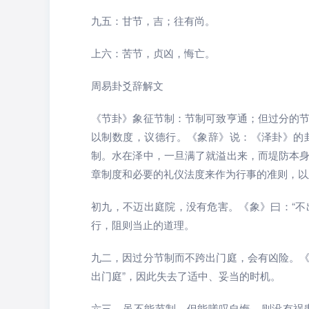
九五：甘节，吉；往有尚。
上六：苦节，贞凶，悔亡。
周易卦爻辞解文
《节卦》象征节制：节制可致亨通；但过分的
以制数度，议德行。《象辞》说：《泽卦》的
制。水在泽中，一旦满了就溢出来，而堤防本
章制度和必要的礼仪法度来作为行事的准则，以
初九，不迈出庭院，没有危害。《象》曰：“不
行，阻则当止的道理。
九二，因过分节制而不跨出门庭，会有凶险。《
出门庭”，因此失去了适中、妥当的时机。
六三，虽不能节制，但能嗟叹自悔，则没有祸患