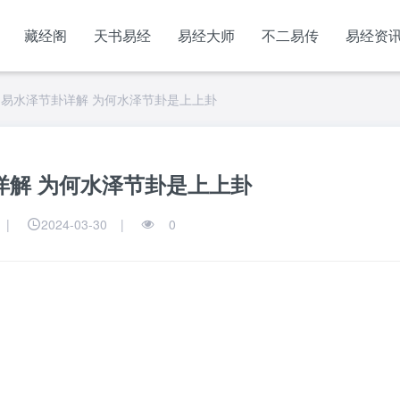
藏经阁
天书易经
易经大师
不二易传
易经资
周易水泽节卦详解 为何水泽节卦是上上卦
详解 为何水泽节卦是上上卦
|
2024-03-30
|
0