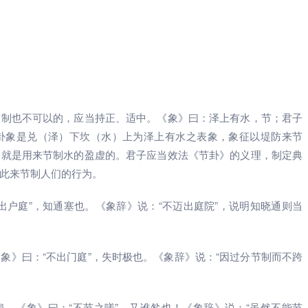
节制也不可以的，应当持正、适中。《象》曰：泽上有水，节；君子
卦象是兑（泽）下坎（水）上为泽上有水之表象，象征以堤防来节
身就是用来节制水的盈虚的。君子应当效法《节卦》的义理，制定典
此来节制人们的行为。
出户庭”，知通塞也。《象辞》说：“不迈出庭院”，说明知晓通则当
象》曰：“不出门庭”，失时极也。《象辞》说：“因过分节制而不跨
。《象》曰：“不节之嗟”，又谁咎也！《象辞》说：“虽然不能节