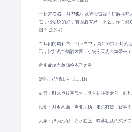
一起来看看，耳鸣也可以算命吉凶？讲解耳鸣
在，俗话说的好，有因必有果，那么，你们知
凶？ 是的哦
在我们的
周易
六十四卦当中，周易第六十卦就
己，比如说在烟酒方面，小编今天为大家带来了
蓄水成塘之象勤检克己之意
编码：(斩将封神,上吉卦)
卦辞：时来运转喜气生，登台封神姜太公。到此
推断：月令高强，声名大杨，走失有信，官事不
大象：泽为池沼，坎水在上，喻蓄积及约束水份