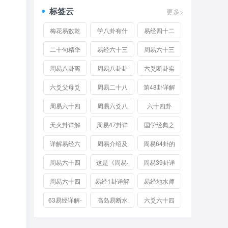
标签云
更多>
梅花易数乾
学八卦有什
易经四十二
卦详解
么用？让别
卦详解
二十句精华
易经六十三
周易六十三
人对你高呼
至理名言简
卦详解
卦既济卦是
周易八卦离
周易八卦卦
六爻断卦实
牛逼的秘
单理解《易
好卦吗 水火
卦详解
象图 - 周易
例详解视频
六爻父母爻
周易二十八
第48卦详解
技……
经》奥秘
既济是吉还
八卦对应表
发动变化详
卦详解
周易六十四
周易六爻八
六十四卦
是凶
解，父母爻
卦详解 六十
卦六十四卦
说：坤卦六
天火卦详解
周易47卦详
国学经典之
独发变化断
四卦风雷益
图详解
爻分别是什
周易天地 天
解
周易第四十
详解易经六
周易介绍及
周易64卦的
卦技巧
卦详解
么？
火卦详解卦
七讲困卦：
十四卦
64卦歌诀
详解
周易六十四
这是《周易·
周易39卦详
辞
困，君子以
卦图文详解
易传·第四十
解
周易六十四
易经1卦详解
易经地水师
致命遂志
七卦困卦》
卦第三十九
卦详解
63易经详解-
高岛易断水
六爻六十四
中讲君子经
卦 水山蹇
既济卦
火既济卦
卦之水风井
危蹈险...