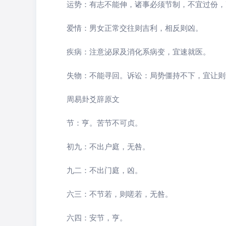
运势：有志不能伸，诸事必须节制，不宜过份，
爱情：男女正常交往则吉利，相反则凶。
疾病：注意泌尿及消化系病变，宜速就医。
失物：不能寻回。诉讼：局势僵持不下，宜让则
周易卦爻辞原文
节：亨。苦节不可贞。
初九：不出户庭，无咎。
九二：不出门庭，凶。
六三：不节若，则嗟若，无咎。
六四：安节，亨。