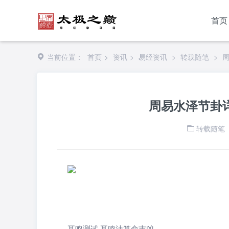
首页
当前位置：
首页
>
资讯
>
易经资讯
>
转载随笔
>
周易水泽节卦
转载随笔
耳鸣测试 耳鸣法算命吉凶