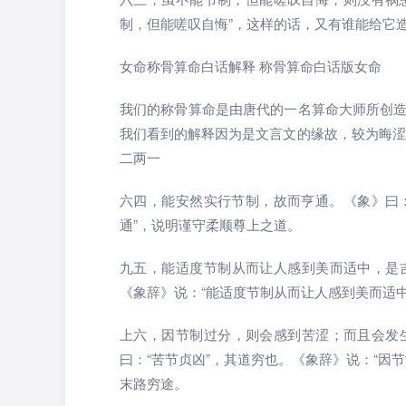
制，但能嗟叹自悔”，这样的话，又有谁能给它
女命称骨算命白话解释 称骨算命白话版女命
我们的称骨算命是由唐代的一名算命大师所创
我们看到的解释因为是文言文的缘故，较为晦涩
二两一
六四，能安然实行节制，故而亨通。《象》曰：
通”，说明谨守柔顺尊上之道。
九五，能适度节制从而让人感到美而适中，是
《象辞》说：“能适度节制从而让人感到美而适
上六，因节制过分，则会感到苦涩；而且会发
曰：“苦节贞凶”，其道穷也。《象辞》说：“因
末路穷途。