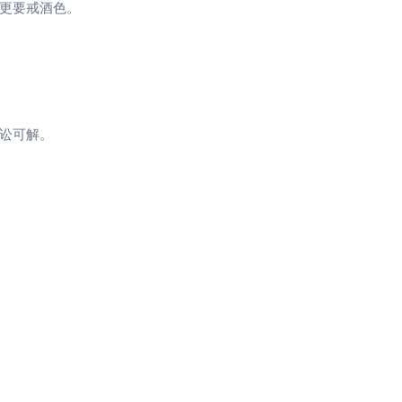
更要戒酒色。
讼可解。