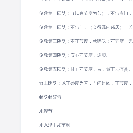
倒数第一阳爻：（以有节度为苦），不出家门，
倒数第二阳爻：不出门，（会得罪内邻居），凶
倒数第三阴爻：不守节度，就嗟叹；守节度，无
倒数第四阴爻：安心守节度，通顺。
倒数第五阳爻：甘心守节度，吉，做下去有赏。
较上阴爻：以守参度为芳，占问是凶，守节度，
卦爻卦辞诗
水泽节
水入泽中须节制