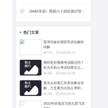
卦六五爻代表着什么意思？
《64卦详读》周易六十四卦第27卦：
山雷颐卦
热门文章
雷泽归妹卦测官司诉讼解卦
详解
379
2024-06-10
易经乾卦预测考试能过吗？
乾为天卦占考试结果怎么
样？
360
2024-03-28
离为火卦测工作变动事业详
解，六爻离为火卦占求职考
试解卦吉凶
355
2024-05-24
2023年价值百万的九星飞宫