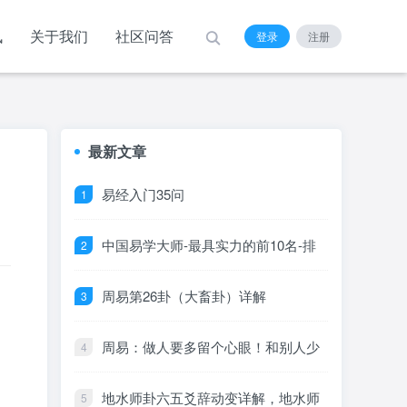
讯
关于我们
社区问答
登录
注册
最新文章
易经入门35问
中国易学大师-最具实力的前10名-排
行榜
周易第26卦（大畜卦）详解
周易：做人要多留个心眼！和别人少
说自己的两件事，福气越来越多
地水师卦六五爻辞动变详解，地水师