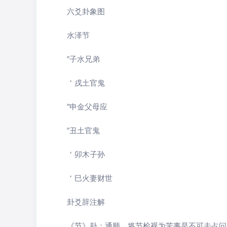
六爻卦象图
水泽节
″子水兄弟
＇戌土官鬼
″申金父母应
″丑土官鬼
＇卯木子孙
＇巳火妻财世
卦爻辞注解
《节》卦：通顺，将节检视为苦事是不可去占问