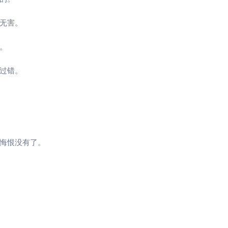
无害。
。
过错。
悔恨没有了。