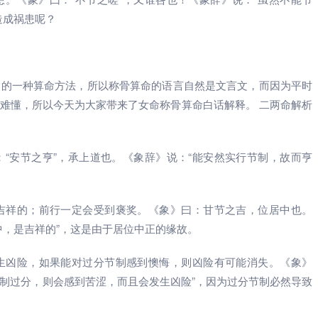
造成祸患呢？
造的一种算命方法，所以称骨算命的语言自然是文言文，而因为平时
难懂，所以今天为大家带来了女命称骨算命白话解释。 二两命解析
“安节之亨”，承上道也。《象辞》说：“能安然实行节制，故而亨
吉祥的；前行一定会受到褒奖。《象》曰：甘节之吉，位居中也。
中，是吉祥的”，这是由于居位中正的缘故。
生凶险，如果能对过分节制感到懊悔，则凶险有可能消失。《象》
节制过分，则会感到苦涩，而且会发生凶险”，因为过分节制必然导致