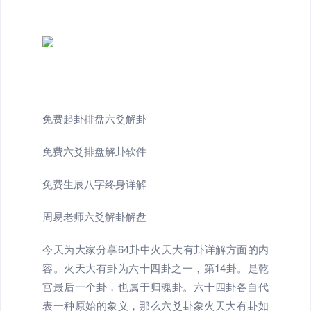
免费起卦排盘六爻解卦
免费六爻排盘解卦软件
免费生辰八字终身详解
周易老师六爻解卦解盘
今天为大家分享64卦中火天大有卦详解方面的内
容。火天大有卦为六十四卦之一，第14卦。是乾
宫最后一个卦，也属于归魂卦。六十四卦各自代
表一种原始的象义，那么六爻卦象火天大有卦如