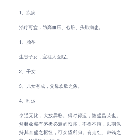
1、疾病
治疗可愈，防高血压、心脏、头肺病患。
1、胎孕
生贵子女，宜往大医院。
2、子女
3、儿女有成，父母欢欣之象。
4、时运
亨通无比，大放异彩。得时得运，隆盛昌荣也。
然卦象藏有盛极必衰的预兆，不得不慎，以期保
持其全盛之枢纽，可众望所归。有走红、赚钱之