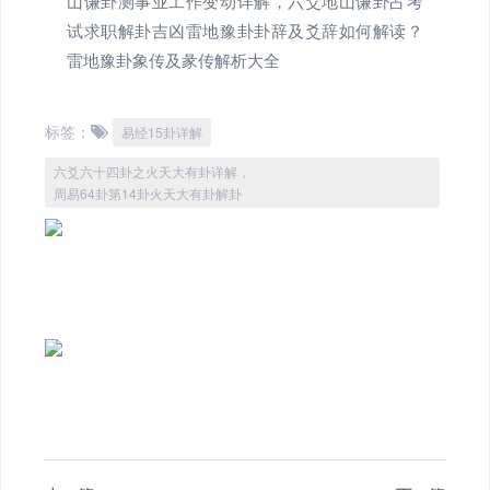
山谦卦测事业工作变动详解，六爻地山谦卦占考
试求职解卦吉凶雷地豫卦卦辞及爻辞如何解读？
雷地豫卦象传及彖传解析大全
标签：
易经15卦详解
六爻六十四卦之火天大有卦详解，
周易64卦第14卦火天大有卦解卦