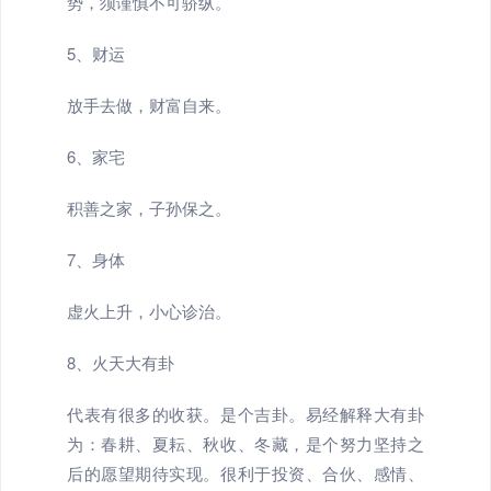
势，须谨慎不可骄纵。
5、财运
放手去做，财富自来。
6、家宅
积善之家，子孙保之。
7、身体
虚火上升，小心诊治。
8、火天大有卦
代表有很多的收获。是个吉卦。易经解释大有卦
为：春耕、夏耘、秋收、冬藏，是个努力坚持之
后的愿望期待实现。很利于投资、合伙、感情、