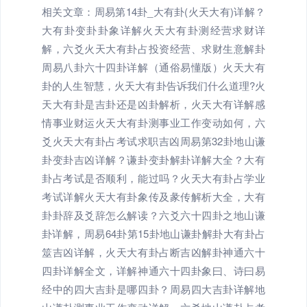
相关文章：周易第14卦_大有卦(火天大有)详解？
大有卦变卦卦象详解火天大有卦测经营求财详
解，六爻火天大有卦占投资经营、求财生意解卦
周易八卦六十四卦详解（通俗易懂版）火天大有
卦的人生智慧，火天大有卦告诉我们什么道理?火
天大有卦是吉卦还是凶卦解析，火天大有详解感
情事业财运火天大有卦测事业工作变动如何，六
爻火天大有卦占考试求职吉凶周易第32卦地山谦
卦变卦吉凶详解？谦卦变卦解卦详解大全？大有
卦占考试是否顺利，能过吗？火天大有卦占学业
考试详解火天大有卦象传及彖传解析大全，大有
卦卦辞及爻辞怎么解读？六爻六十四卦之地山谦
卦详解，周易64卦第15卦地山谦卦解卦大有卦占
筮吉凶详解，火天大有卦占断吉凶解卦神通六十
四卦详解全文，详解神通六十四卦象曰、诗曰易
经中的四大吉卦是哪四卦？周易四大吉卦详解地