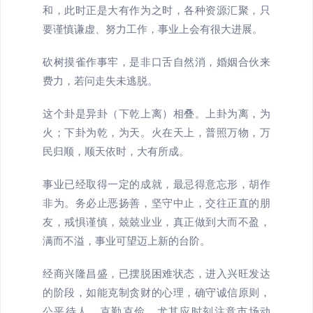
和，此时正是大有作为之时，各种资源汇聚，只
要谨慎谦虚、努力工作，事业上会有很大进展。
砍树摸雀作事牢，是非口舌自然消，婚姻合伙来
费力，若问走失未逃脱。
这个卦是异卦（下乾上离）相叠。上卦为离，为
火；下卦为乾，为天。火在天上，普照万物，万
民归顺，顺天依时，大有所成。
事业已经取得一定的成就，最忌得意忘形，胡作
非为。务必止恶扬善，坚守中止，交往正直的朋
友，戒惧谨慎，兢兢业业，真正做到大而不盈，
满而不溢，事业可望迈上新的台阶。
经商兴隆昌盛，已摆脱困难状态，进入兴旺发达
的阶段，如能克制贪财的心理，确守诚信原则，
公平待人，克勤克俭，尤其应时刻注意市场动