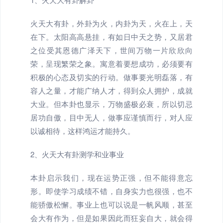
火天大有卦，外卦为火，内卦为天，火在上，天
在下。太阳高高悬挂，有如日中天之势，又居君
之位受其恩德广泽天下，世间万物一片欣欣向
荣，呈现繁荣之象。寓意着要想成功，必须要有
积极的心态及切实的行动。做事要光明磊落，有
容人之量，才能广纳人才，得到众人拥护，成就
大业。但本卦也显示，万物盛极必衰，所以切忌
居功自傲，目中无人，做事应谨慎而行，对人应
以诚相待，这样鸿运才能持久。
2、火天大有卦测学和业事业
本卦启示我们，现在运势正强，但不能得意忘
形。即使学习成绩不错，自身实力也很强，也不
能骄傲松懈。事业上也可以说是一帆风顺，甚至
会大有作为，但是如果因此而狂妄自大，就会得