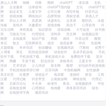
唐山人才网
铜雕
词典
围棋
chatGPT
读后感
玄机
派
企业服务
法律咨询
chatGPT国内版
文玩
chatGPT官
网
励志名言
儿童文学
公司注册
AI写作栈
抖音代运
营
游戏攻略
网络知识
品牌营销
商标交易
承德人才
网
邢台人才网
高度酒
沐盛有礼
企算易
聚职讯
沐盛
传媒
造纸术
兴趣爱好
游戏攻略
风信子
心理咨询
河
北生活网
考研真题
知识星宿
游戏攻略
大可如意
好书推
荐
万能实习生
代理招生
语料库
范文网
短视频运营
雕塑
在线题库
知识产权
周易
易经
抖音运营
雕塑
奇石
散文
互联网资讯
成语
成语故事
诗词
包装网
主题模板
舟舟培训
创业赚钱
短视频培训
IT教程
优秀个
人博客
养生
民间借贷律师
绿色软件
安卓手机游戏
手机
软件下载
手机游戏下载
单机游戏大全
免费软件下载
苗木
网
网赚
手游下载
职业培训
资格考试
儿童文学
英语
培训
艺术培训
少儿培训
苗木网
雕塑
好玩的手机游戏推
荐
手机游戏推荐排行榜
汉语词典
中国机械网
女性健康
美文欣赏
红楼梦
游戏盒子
电采暖
道德经
鲜花
工商
注册
代理记账
抖音带货
云南旅游网
网络游戏
代理记
账
石家庄论坛
今天来
标准件
鲁迅
短视频剧本
书包
网
采购批发网
心理测试
电地暖
商务英语培训
箱包
网
在线新华字典
雅思培训