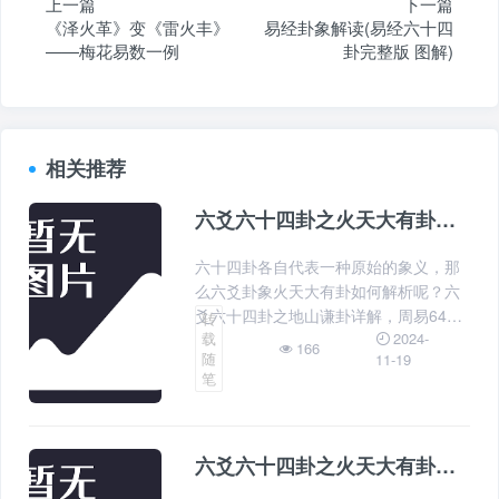
上一篇
下一篇
《泽火革》变《雷火丰》
易经卦象解读(易经六十四
——梅花易数一例
卦完整版 图解)
相关推荐
六爻六十四卦之火天大有卦详解，周易64卦第14卦火天大有卦解卦
六十四卦各自代表一种原始的象义，那
么六爻卦象火天大有卦如何解析呢？六
爻六十四卦之地山谦卦详解，周易64卦
转
2024-
载
第15卦地山谦卦解卦大有卦占筮吉凶详
166
随
11-19
解，火天大有卦占断吉凶解卦神通六十
笔
四卦详解全文，详解神通六十四卦象
曰、诗曰易经中的四大吉卦是哪四卦？
六爻六十四卦之火天大有卦详解，周易64卦第14卦火天大有卦解卦