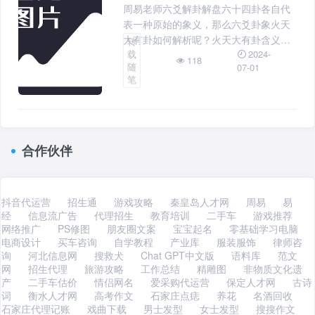
周易老师六爻解卦解盘六十四卦各自代
表一种原始的象义，那么六爻卦象火天
大有卦如何解析呢？火天大有卦含义火
转
2024-
载
天大有卦详解1、火天大有卦象义3、火
118
随
07-01
天大有卦辞的意思1、火天大有卦解卦
笔
2、火天大有卦测学和业事业火天大有卦
白话解释8、火天大有卦相关文章：
合作伙伴
抖音代运营
招生通
游戏攻略
秦皇岛人才网
周易
易
经
信息流广告
代理招生
教育培训
二手车
游戏推荐
网络推广
PS修图
朋友圈文案
宝宝起名
零基础学习电脑
电商设计
买车咨询
自学教程
产业库
服装服饰
律师咨
询
河北信息网
搜救犬
Chat GPT中文版
语料库
范文
网
招生代理
旅游攻略
工作总结
精雕图
非物质文化遗
产
二手车估价
情侣网名
爱采购代运营
保定人才网
古诗
词
衡水人才网
高考作文
石家庄点痣
养花
名酒回收
石家庄代理记账
戏曲下载
男士发型
女士发型
搜搜作文