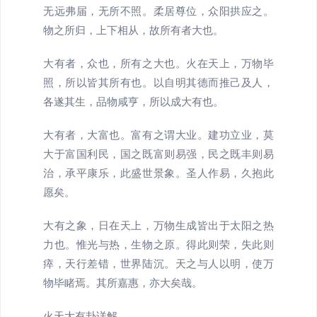
无远弗届，无所不照。柔居尊位，众阳拱应之。
物之所归，上下相从，故所有者大也。
大有者，众也，所有之大也。火在天上，万物毕
照，所以皆其所有也。以自明其德而推己及人，
各遂其生，品物咸亨，所以成大有也。
大有者，大富也。富有之谓大业。建功立业，莫
大于富国利民，国之既富则易强，民之既丰则易
治，承平康乐，此盛世景象。圣人作易，久抱此
愿矣。
大有之象，日在天上，万物生成皆出于太阳之热
力也。惟光与热，生物之原。得此则荣，失此则
瘁，天行差错，世界陆沉。天之与人以明，使万
物毕睹焉。其所嘉惠，亦大矣哉。
火天大有卦详解